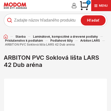
0
MENU
Hľadať
Stavba
Laminátové, kompozitné a drevené podlahy
Príslušenstvo k podlahám
Podlahové lišty
Arbiton LARS
ARBITON PVC Soklová lišta LARS 42 Dub aréna
ARBITON PVC Soklová lišta LARS
42 Dub aréna