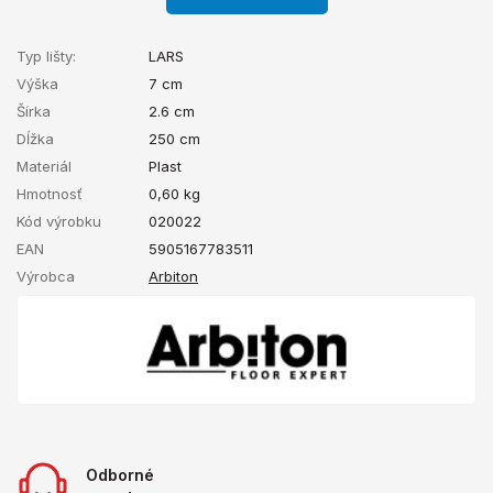
Typ lišty:
LARS
Výška
7 cm
Šírka
2.6 cm
Dĺžka
250 cm
Materiál
Plast
Hmotnosť
0,60
kg
Kód výrobku
020022
EAN
5905167783511
Výrobca
Arbiton
Odborné