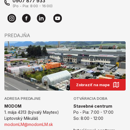
0907 877 933
(Po - Pia: 8:00 - 16:00)
PREDAJŇA
Zobraziť na mape
ADRESA PREDAJNE
OTVÁRACIA DOBA
MODOM
Stavebné centrum
1. mája 4313 (bývalý Maytex)
Po - Pia: 7:00 - 17:00
Liptovský Mikuláš
So: 8:00 - 12:00
modomLM@modomLM.sk