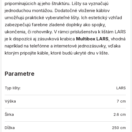
pripomínajúcich aj jeho štruktúru. Lišty sa vyznačujú
jednoduchou montážou. Dodatočné vloženie káblov
umožňujú praktické vyberateľné lišty. Ich estetický vzhľad
zabezpečujú farebne zladené doplnky ako spojky,
ukončenia, či rohovníky. V rámci príslušenstva k lištám LARS
je k dispozícii aj zásuvková krabica
Multibox LARS
, vhodná
napríklad na telefónne a internetové jednozásuvky, vďaka
ktorým pripojíte káble, ktoré budú ukryté dnu v lište.
Parametre
Typ lišty:
LARS
Výška
7 cm
Šírka
2.6 cm
Dĺžka
250 cm