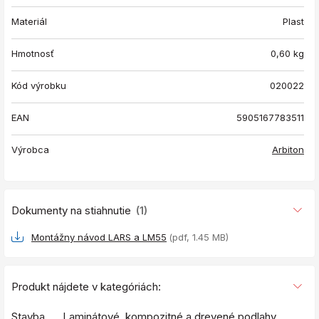
Materiál
Plast
Hmotnosť
0,60
kg
Kód výrobku
020022
EAN
5905167783511
Výrobca
Arbiton
Dokumenty na stiahnutie
(1)
Montážny návod LARS a LM55
(pdf, 1.45 MB)
Produkt nájdete v kategóriách:
Stavba
Laminátové, kompozitné a drevené podlahy