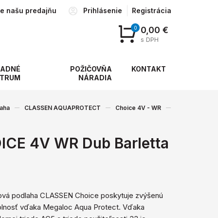
te našu predajňu
Prihlásenie
Registrácia
0
0,00 €
s DPH
ADNÉ
POŽIČOVŇA
KONTAKT
TRUM
NÁRADIA
laha
CLASSEN AQUAPROTECT
Choice 4V - WR
ICE 4V WR Dub Barletta
ová podlaha CLASSEN Choice poskytuje zvýšenú
lnosť vďaka Megaloc Aqua Protect. Vďaka