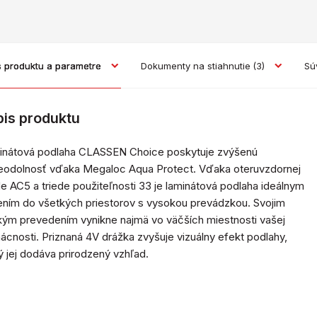
s produktu a parametre
Dokumenty na stiahnutie
(3)
Sú
pis produktu
inátová podlaha CLASSEN Choice poskytuje zvýšenú
eodolnosť vďaka Megaloc Aqua Protect. Vďaka oteruvzdornej
de AC5 a triede použiteľnosti 33 je laminátová podlaha ideálnym
ením do všetkých priestorov s vysokou prevádzkou. Svojim
kým prevedením vynikne najmä vo väčších miestnosti vašej
cnosti. Priznaná 4V drážka zvyšuje vizuálny efekt podlahy,
ý jej dodáva prirodzený vzhľad.