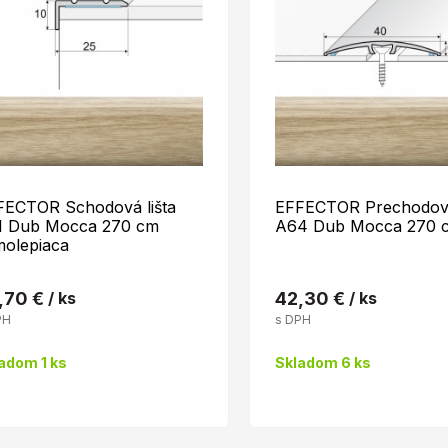
FECTOR Schodová lišta
EFFECTOR Prechodová
1 Dub Mocca 270 cm
A64 Dub Mocca 270 
molepiaca
,70 €
/ ks
42,30 €
/ ks
PH
s DPH
adom 1 ks
Skladom 6 ks