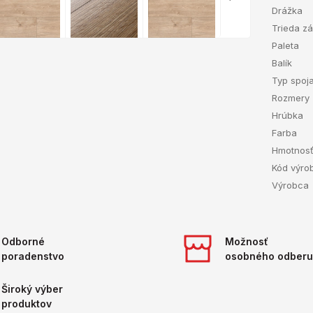
Drážka
Trieda z
Paleta
Balík
Typ spoj
Rozmery
Hrúbka
Farba
Hmotnos
Kód výro
Výrobca
Odborné
Možnosť
poradenstvo
osobného odberu
Široký výber
produktov