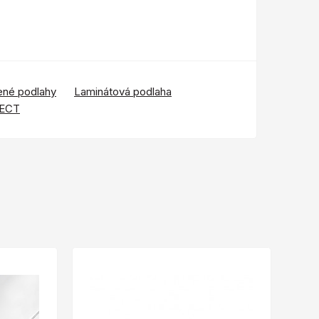
ené podlahy
Laminátová podlaha
ECT