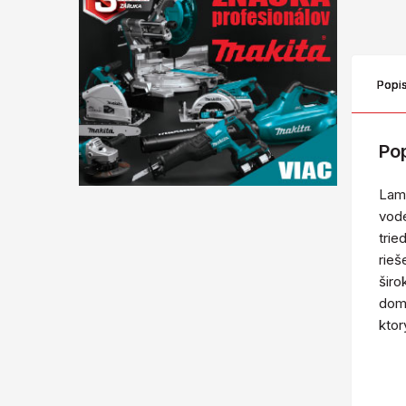
Popi
Po
Lam
vod
trie
rieš
širo
domá
ktor