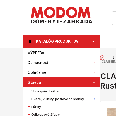
KATALÓG PRODUKTOV
VÝPREDAJ
St
CLASSEN 
Domácnosť
Oblečenie
CLA
Stavba
Rus
Vonkajšia dlažba
Dvere, kľučky, poštové schránky
Fúriky
Odkvapové žľaby