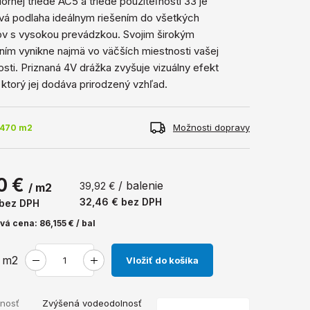
ornej triede AC5 a triede použiteľnosti 33 je
vá podlaha ideálnym riešením do všetkých
ov s vysokou prevádzkou. Svojim širokým
ím vynikne najmä vo väčších miestnosti vašej
ti. Priznaná 4V drážka zvyšuje vizuálny efekt
 ktorý jej dodáva prirodzený vzhľad.
Možnosti dopravy
 470 m2
0 €
/ balenie
39,92 €
/ m2
32,46 €
bez DPH
bez DPH
á cena: 86,155 € / bal
m2
Vložiť do košíka
nosť
Zvýšená vodeodolnosť