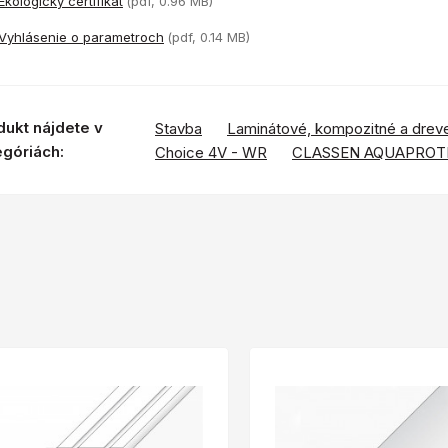
Ekologický certifikát
(pdf, 0.96 MB)
Vyhlásenie o parametroch
(pdf, 0.14 MB)
dukt nájdete v
Stavba
Laminátové, kompozitné a drev
egóriách:
Choice 4V - WR
CLASSEN AQUAPROT