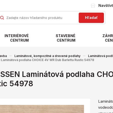
Navštív
Hľadať
INTERIÉROVÉ
STAVEBNÉ
ZÁHR
CENTRUM
CENTRUM
CEN
avba
Laminátové, kompozitné a drevené podlahy
Laminátová pod
Laminátová podlaha CHOICE 4V WR Dub Barletta Rustic 54978
SSEN Laminátová podlaha CHO
tic 54978
Laminát
vodeodo