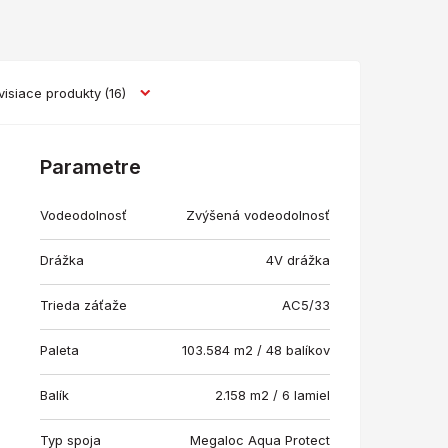
visiace produkty
(16)
Parametre
Vodeodolnosť
Zvýšená vodeodolnosť
Drážka
4V drážka
Trieda záťaže
AC5/33
Paleta
103.584 m2 / 48 balíkov
Balík
2.158 m2 / 6 lamiel
Typ spoja
Megaloc Aqua Protect