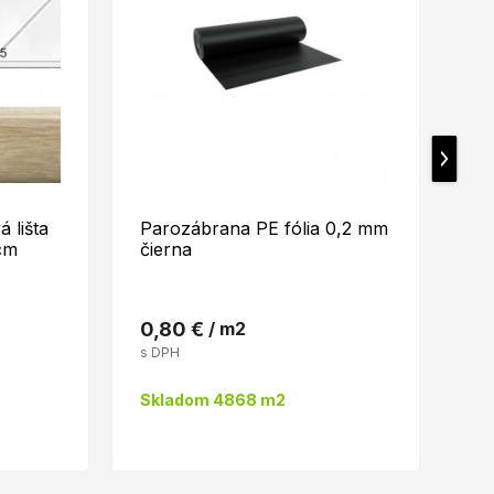
 lišta
Parozábrana PE fólia 0,2 mm
EF
cm
čierna
A6
0,80 €
/ m2
46
s DPH
s 
Skladom 4868 m2
Sk