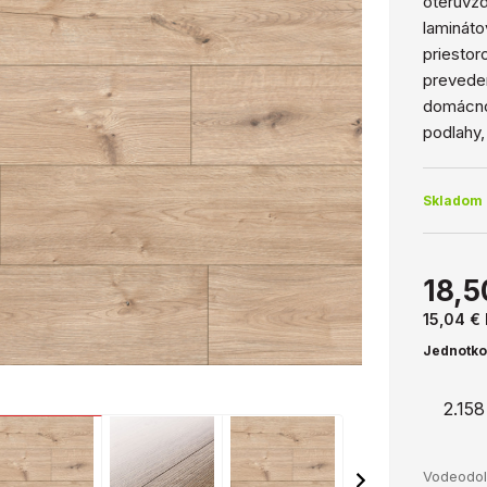
oteruvzd
lamináto
priestor
preveden
domácnos
podlahy,
Skladom
18,5
15,04 €
Jednotkov
2.158
Vodeodol