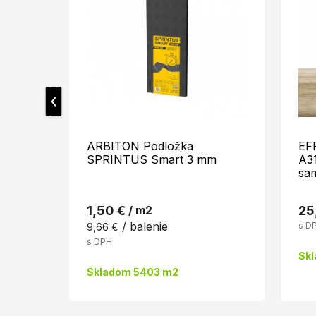
ARBITON Podložka
EF
SPRINTUS Smart 3 mm
A3
sa
1,50 €
/ m2
25
/ balenie
s D
9,66 €
s DPH
Skl
Skladom 5403 m2