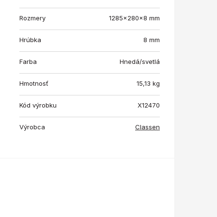
Rozmery
1285x280x8 mm
Hrúbka
8 mm
Farba
Hnedá/svetlá
Hmotnosť
15,13
kg
Kód výrobku
X12470
Výrobca
Classen