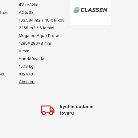
4V drážka
áťaže
AC5/33
103.584 m2 / 48 balíkov
2.158 m2 / 6 lamiel
a
Megaloc Aqua Protect
1285x280x8 mm
8 mm
Hnedá/svetlá
ť
15,13
kg
bku
X12470
Classen
Rýchle dodanie
tovaru