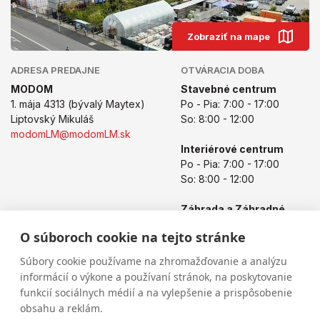
Zobraziť na mape
ADRESA PREDAJNE
OTVÁRACIA DOBA
MODOM
Stavebné centrum
1. mája 4313 (bývalý Maytex)
Po - Pia: 7:00 - 17:00
Liptovský Mikuláš
So: 8:00 - 12:00
modomLM@modomLM.sk
Interiérové centrum
Po - Pia: 7:00 - 17:00
So: 8:00 - 12:00
Záhrada a Záhradné
centrum
O súboroch cookie na tejto stránke
Po - Pia: 8:00 - 17:00
So: 8:00 - 12:00
Súbory cookie používame na zhromažďovanie a analýzu
informácií o výkone a používaní stránok, na poskytovanie
funkcií sociálnych médií a na vylepšenie a prispôsobenie
obsahu a reklám.