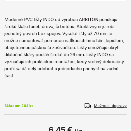
​Moderné PVC lišty INDO od výrobcu ARBITON ponúkajú
širokú škálu farieb dreva, či betónu. Atraktívnymi ju robí
jednotný povrch bez spojov. Vysoké lišty až 70 mm je
možné namontovať pomocou natĺkacích hmoždín, lepidlom,
obojstrannou páskou či zošívačkou. Lišty umožňujú ukryť
dilatačné škáry podláh široké do 26 mm. Lišty INDO sa
vyznačujú ich praktickou montážou, kedy vrchný dekoračný
profil sa dá celý odobrať a jednoducho prichytiť na zadnú
časť.
Možnosti dopravy
Skladom 264 ks
6,45 €