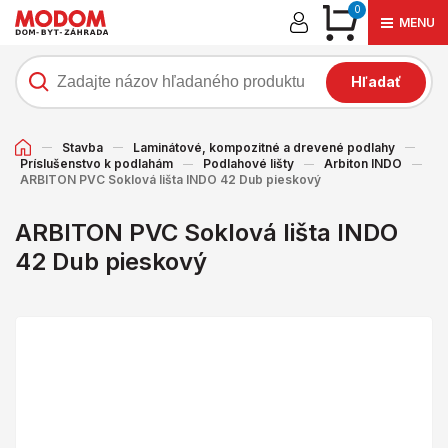
0
MENU
Hľadať
Stavba
Laminátové, kompozitné a drevené podlahy
Príslušenstvo k podlahám
Podlahové lišty
Arbiton INDO
ARBITON PVC Soklová lišta INDO 42 Dub pieskový
ARBITON PVC Soklová lišta INDO
42 Dub pieskový