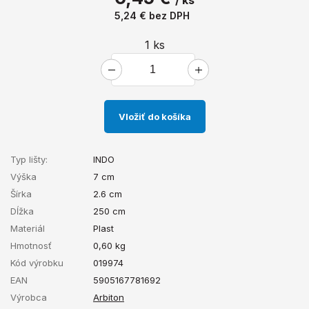
/ ks
5,24 €
bez DPH
1
ks
Vložiť do košíka
Typ lišty:
INDO
Výška
7 cm
Šírka
2.6 cm
Dĺžka
250 cm
Materiál
Plast
Hmotnosť
0,60
kg
Kód výrobku
019974
EAN
5905167781692
Výrobca
Arbiton