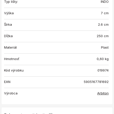
Typ lišty:
INDO
Výška
7 cm
Šírka
2.6 cm
Dĺžka
250 cm
Materiál
Plast
Hmotnosť
0,60
kg
Kód výrobku
019974
EAN
5905167781692
Výrobca
Arbiton