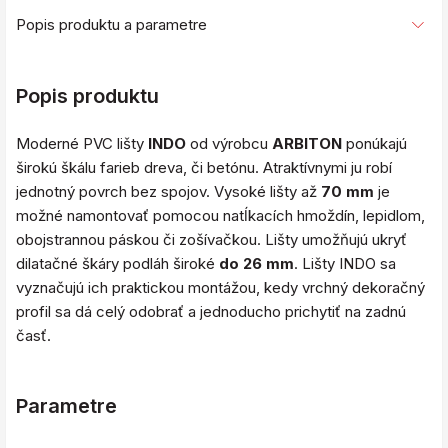
Popis produktu a parametre
Popis produktu
Moderné PVC lišty
INDO
od výrobcu
ARBITON
ponúkajú
širokú škálu farieb dreva, či betónu. Atraktívnymi ju robí
jednotný povrch bez spojov. Vysoké lišty až
70 mm
je
možné namontovať pomocou natĺkacích hmoždín, lepidlom,
obojstrannou páskou či zošívačkou. Lišty umožňujú ukryť
dilatačné škáry podláh široké
do 26 mm
. Lišty INDO sa
vyznačujú ich praktickou montážou, kedy vrchný dekoračný
profil sa dá celý odobrať a jednoducho prichytiť na zadnú
časť.
Parametre