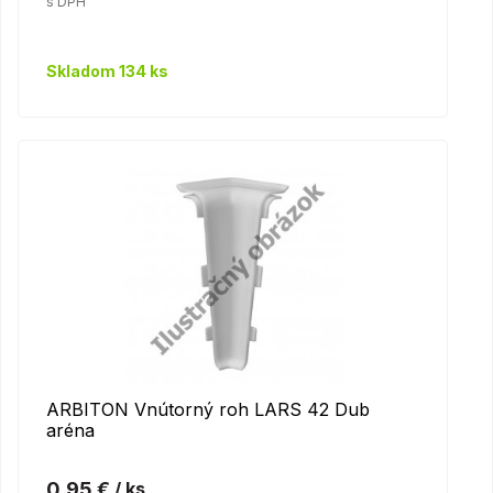
s DPH
Skladom 134 ks
ARBITON Vnútorný roh LARS 42 Dub
aréna
0,95 €
/ ks