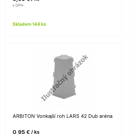
s DPH
Skladom 144 ks
ARBITON Vonkajší roh LARS 42 Dub aréna
0,95 €
/ ks