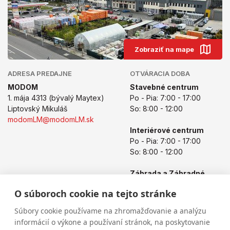
Zobraziť na mape
ADRESA PREDAJNE
OTVÁRACIA DOBA
MODOM
Stavebné centrum
1. mája 4313 (bývalý Maytex)
Po - Pia: 7:00 - 17:00
Liptovský Mikuláš
So: 8:00 - 12:00
modomLM@modomLM.sk
Interiérové centrum
Po - Pia: 7:00 - 17:00
So: 8:00 - 12:00
Záhrada a Záhradné
centrum
O súboroch cookie na tejto stránke
Po - Pia: 8:00 - 17:00
So: 8:00 - 12:00
Súbory cookie používame na zhromažďovanie a analýzu
informácií o výkone a používaní stránok, na poskytovanie