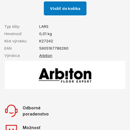
Vložiť do košíka
Typ lišty:
LARS
Hmotnosť
0,01
kg
Kód výrobku
K27242
EAN
5905167786260
Výrobca
Arbiton
Odborné
poradenstvo
Možnosť