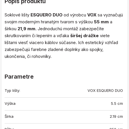
Popis produktu
Soklové lišty
ESQUERO DUO
od výrobcu
VOX
sa vyznačujú
svojim moderným hranatým tvarom s výškou
55 mm
a
šírkou
21,9 mm
. Jednoduchú montáž zabezpečíte
skrutkovaním či lepením a vďaka
širšej drážke
viete
lištami viesť viacero káblov súčasne. Ich estetický vzhľad
zabezpečujú farebne zladené doplnky ako spojky,
ukončenia, či rohovníky.
Parametre
Typ lišty:
VOX ESQUERO DUO
Výška
5.5 cm
Šírka
2.19 cm