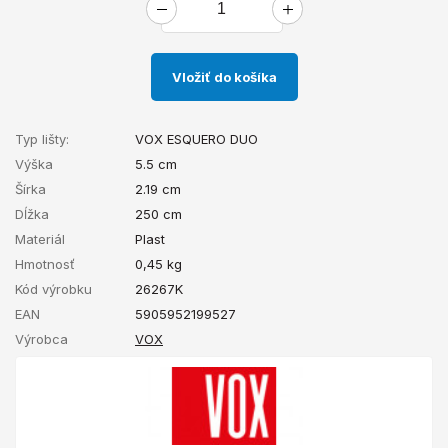
Vložiť do košíka
Typ lišty:
VOX ESQUERO DUO
Výška
5.5 cm
Šírka
2.19 cm
Dĺžka
250 cm
Materiál
Plast
Hmotnosť
0,45
kg
Kód výrobku
26267K
EAN
5905952199527
Výrobca
VOX