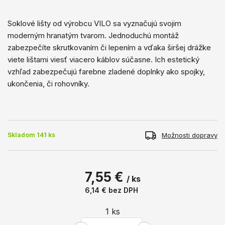
Soklové lišty od výrobcu VILO sa vyznačujú svojim
moderným hranatým tvarom. Jednoduchú montáž
zabezpečíte skrutkovaním či lepením a vďaka širšej drážke
viete lištami viesť viacero káblov súčasne. Ich estetický
vzhľad zabezpečujú farebne zladené doplnky ako spojky,
ukončenia, či rohovníky.
Možnosti dopravy
Skladom 141 ks
7,55 €
/ ks
6,14 €
bez DPH
1
ks