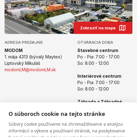
Zobraziť na mape
ADRESA PREDAJNE
OTVÁRACIA DOBA
MODOM
Stavebné centrum
1. mája 4313 (bývalý Maytex)
Po - Pia: 7:00 - 17:00
Liptovský Mikuláš
So: 8:00 - 12:00
modomLM@modomLM.sk
Interiérové centrum
Po - Pia: 7:00 - 17:00
So: 8:00 - 12:00
Záhrada a Záhradné
centrum
O súboroch cookie na tejto stránke
Po - Pia: 8:00 - 17:00
So: 8:00 - 12:00
Súbory cookie používame na zhromažďovanie a analýzu
informácií o výkone a používaní stránok, na poskytovanie