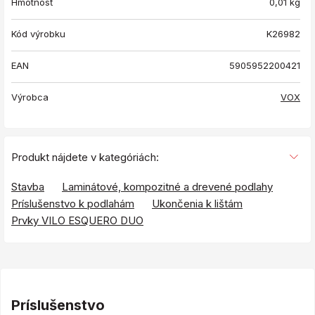
Hmotnosť
0,01
kg
Kód výrobku
K26982
EAN
5905952200421
Výrobca
VOX
Produkt nájdete v kategóriách:
Stavba
Laminátové, kompozitné a drevené podlahy
Príslušenstvo k podlahám
Ukončenia k lištám
Prvky VILO ESQUERO DUO
Príslušenstvo