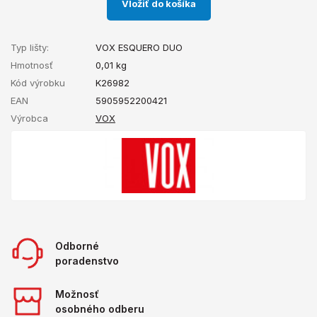
Vložiť do košíka
Typ lišty:
VOX ESQUERO DUO
Hmotnosť
0,01
kg
Kód výrobku
K26982
EAN
5905952200421
Výrobca
VOX
Odborné
poradenstvo
Možnosť
osobného odberu