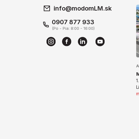
info@modomLM.sk
0907 877 933
(Po - Pia: 8:00 - 16:00)
A
1
L