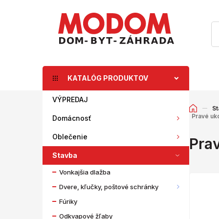
KATALÓG PRODUKTOV
VÝPREDAJ
St
Pravé uk
Domácnosť
Oblečenie
Pra
Stavba
Vonkajšia dlažba
Dvere, kľučky, poštové schránky
Fúriky
Odkvapové žľaby