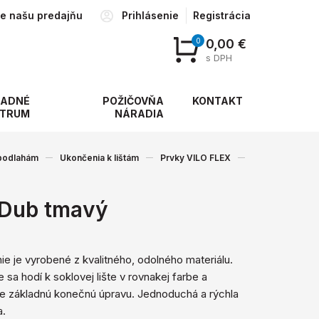
te našu predajňu
Prihlásenie
Registrácia
0
0,00 €
s DPH
ADNÉ
POŽIČOVŇA
KONTAKT
TRUM
NÁRADIA
 podlahám
Ukončenia k lištám
Prvky VILO FLEX
 Dub tmavý
e je vyrobené z kvalitného, ​​odolného materiálu.
 sa hodí k soklovej lište v rovnakej farbe a
e základnú konečnú úpravu. Jednoduchá a rýchla
a.