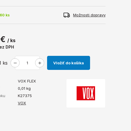
Možnosti dopravy
60 ks
 €
/ ks
ez DPH
1
ks
Vložiť do košíka
VOX FLEX
ť
0,01
kg
bku
K27375
VOX