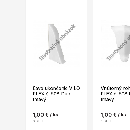
Ľavé ukončenie VILO
Vnútorný ro
FLEX č. 508 Dub
FLEX č. 508
tmavý
tmavý
1,00 €
/ ks
1,00 €
/ ks
s DPH
s DPH