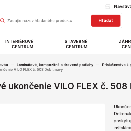
Navštív
Hľadať
INTERIÉROVÉ
STAVEBNÉ
ZÁHR
CENTRUM
CENTRUM
CEN
avba
Laminátové, kompozitné a drevené podlahy
Príslušenstvo k
ončenie VILO FLEX č. 508 Dub tmavý
vé ukončenie VILO FLEX č. 508
Ukončeni
Dokonale
poskytuj
inštaláci