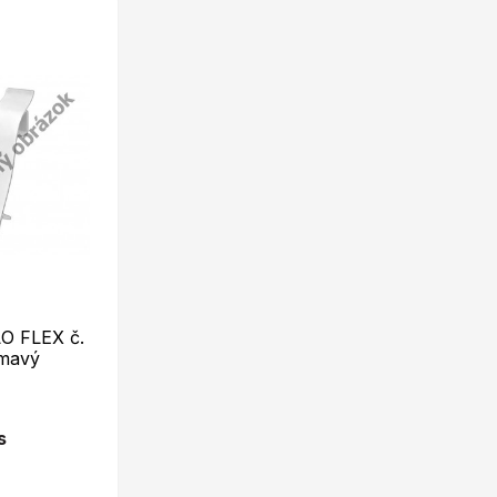
LO FLEX č.
mavý
s