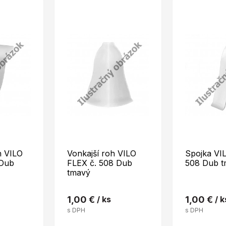
h VILO
Vonkajší roh VILO
Spojka VI
 Dub
FLEX č. 508 Dub
508 Dub t
tmavý
1,00 €
/ ks
1,00 €
/ k
s DPH
s DPH