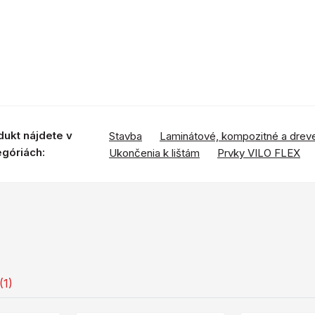
dukt nájdete v
Stavba
Laminátové, kompozitné a drev
egóriách:
Ukončenia k lištám
Prvky VILO FLEX
(1)