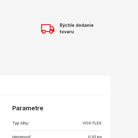
Rýchle dodanie
tovaru
Parametre
Typ lišty:
VOX FLEX
Hmotnosť
0,01
kg