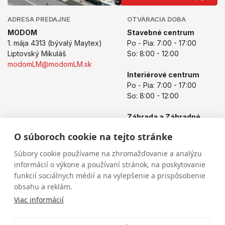
ADRESA PREDAJNE
OTVÁRACIA DOBA
MODOM
Stavebné centrum
1. mája 4313 (bývalý Maytex)
Po - Pia: 7:00 - 17:00
Liptovský Mikuláš
So: 8:00 - 12:00
modomLM@modomLM.sk
Interiérové centrum
Po - Pia: 7:00 - 17:00
So: 8:00 - 12:00
Záhrada a Záhradné
centrum
O súboroch cookie na tejto stránke
Po - Pia: 8:00 - 17:00
So: 8:00 - 12:00
Súbory cookie používame na zhromažďovanie a analýzu
informácií o výkone a používaní stránok, na poskytovanie
funkcií sociálnych médií a na vylepšenie a prispôsobenie
obsahu a reklám.
Viac informácií