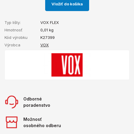
Vložiť do košíka
Typ lišty:
VOX FLEX
Hmotnosť
0,01
kg
Kód výrobku
K27399
Výrobca
VOX
Odborné
poradenstvo
Možnosť
osobného odberu