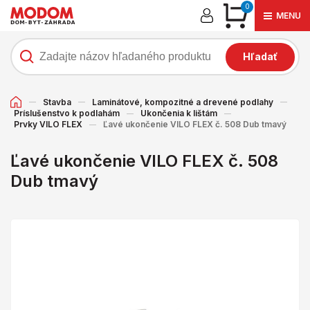
0
MENU
Hľadať
Stavba
Laminátové, kompozitné a drevené podlahy
Príslušenstvo k podlahám
Ukončenia k lištám
Prvky VILO FLEX
Ľavé ukončenie VILO FLEX č. 508 Dub tmavý
Ľavé ukončenie VILO FLEX č. 508
Dub tmavý