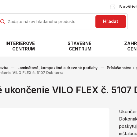
Navštív
Hľadať
INTERIÉROVÉ
STAVEBNÉ
ZÁHR
CENTRUM
CENTRUM
CEN
avba
Laminátové, kompozitné a drevené podlahy
Príslušenstvo k
nčenie VILO FLEX č. 5107 Dub terra
 ukončenie VILO FLEX č. 5107 
Ukončeni
Dokonale
poskytuj
inštaláci