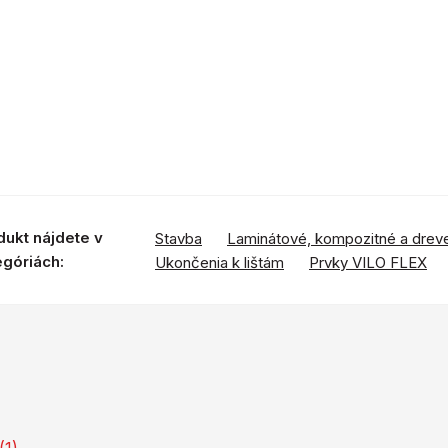
dukt nájdete v
Stavba
Laminátové, kompozitné a drev
egóriách:
Ukončenia k lištám
Prvky VILO FLEX