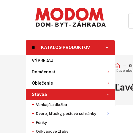
KATALÓG PRODUKTOV
VÝPREDAJ
St
Ľavé uko
Domácnosť
Oblečenie
Ľavé
Stavba
Vonkajšia dlažba
Dvere, kľučky, poštové schránky
Fúriky
Odkvapové žľaby