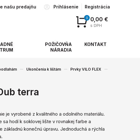
te našu predajňu
Prihlásenie
Registrácia
0
0,00 €
s DPH
ADNÉ
POŽIČOVŇA
KONTAKT
TRUM
NÁRADIA
 podlahám
Ukončenia k lištám
Prvky VILO FLEX
Dub terra
e je vyrobené z kvalitného a ​​odolného materiálu.
 sa hodí k soklovej lište v rovnakej farbe a
e základnú konečnú úpravu. Jednoduchá a rýchla
a.