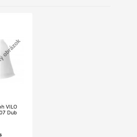
oh VILO
107 Dub
s