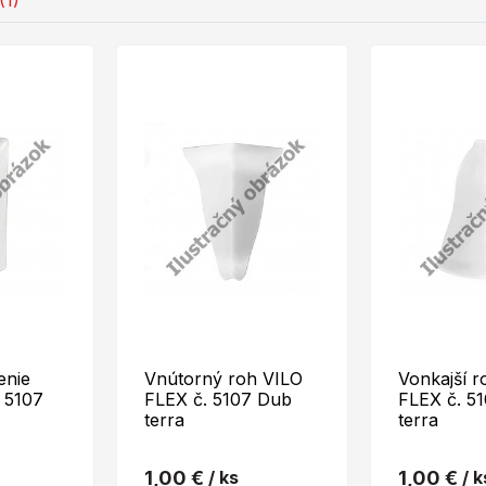
(1)
enie
Vnútorný roh VILO
Vonkajší r
 5107
FLEX č. 5107 Dub
FLEX č. 5
terra
terra
1,00 €
/ ks
1,00 €
/ k