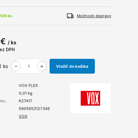
Možnosti dopravy
106 ks
 €
/ ks
ez DPH
1
ks
Vložiť do košíka
VOX FLEX
ť
0,01
kg
bku
K27417
5905952127346
VOX