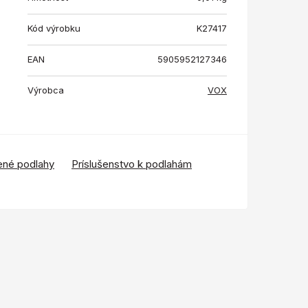
Kód výrobku
K27417
EAN
5905952127346
Výrobca
VOX
ené podlahy
Príslušenstvo k podlahám