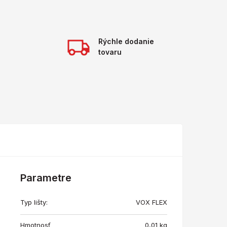
Rýchle dodanie
tovaru
Parametre
Typ lišty:
VOX FLEX
Hmotnosť
0,01
kg