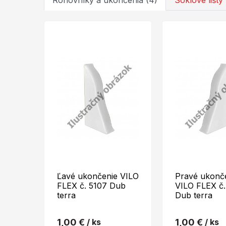
Rohovníky a ukončenia (4)
Soklové lišty 
Ľavé ukončenie VILO
Pravé ukonč
FLEX č. 5107 Dub
VILO FLEX č.
terra
Dub terra
1,00 €
/ ks
1,00 €
/ ks