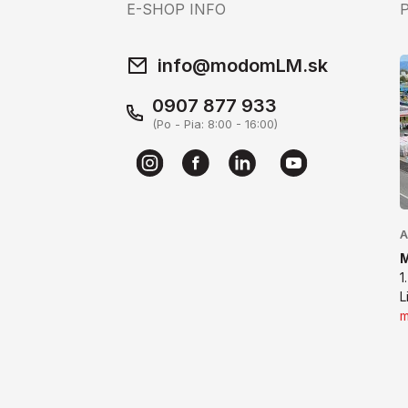
E-SHOP INFO
info@modomLM.sk
0907 877 933
(Po - Pia: 8:00 - 16:00)
A
1
L