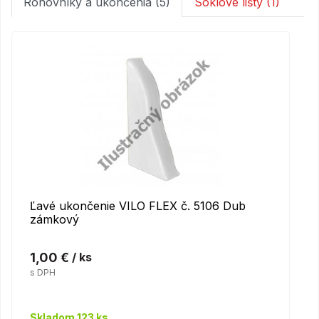
Rohovníky a ukončenia (5)
Soklové lišty (1)
Ľavé ukončenie VILO FLEX č. 5106 Dub
zámkový
1,00 €
/ ks
s DPH
Skladom 123 ks