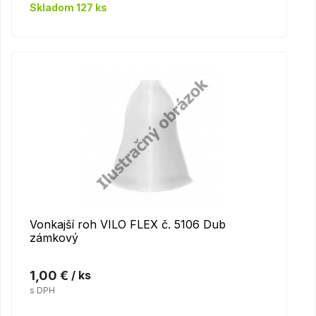
Skladom 127 ks
Vonkajší roh VILO FLEX č. 5106 Dub
zámkový
1,00 €
/ ks
s DPH