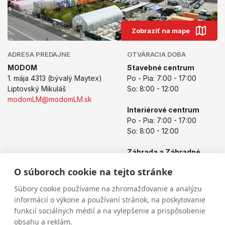
Zobraziť na mape
ADRESA PREDAJNE
OTVÁRACIA DOBA
MODOM
Stavebné centrum
1. mája 4313 (bývalý Maytex)
Po - Pia: 7:00 - 17:00
Liptovský Mikuláš
So: 8:00 - 12:00
modomLM@modomLM.sk
Interiérové centrum
Po - Pia: 7:00 - 17:00
So: 8:00 - 12:00
Záhrada a Záhradné
centrum
O súboroch cookie na tejto stránke
Po - Pia: 8:00 - 17:00
So: 8:00 - 12:00
Súbory cookie používame na zhromažďovanie a analýzu
informácií o výkone a používaní stránok, na poskytovanie
funkcií sociálnych médií a na vylepšenie a prispôsobenie
obsahu a reklám.