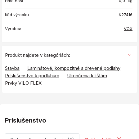
Hmotnosť
0,01
kg
Kód výrobku
K27416
Výrobca
VOX
Produkt nájdete v kategóriách:
Stavba
Laminátové, kompozitné a drevené podlahy
Príslušenstvo k podlahám
Ukončenia k lištám
Prvky VILO FLEX
Príslušenstvo