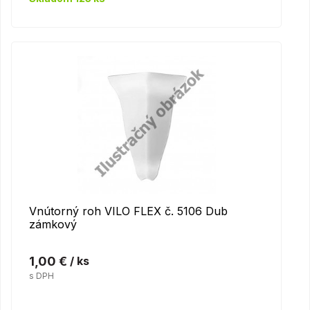
Vnútorný roh VILO FLEX č. 5106 Dub
zámkový
1,00 €
/ ks
s DPH