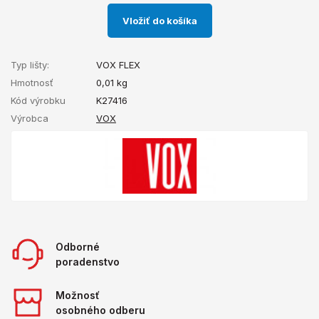
Vložiť do košíka
Typ lišty:
VOX FLEX
Hmotnosť
0,01
kg
Kód výrobku
K27416
Výrobca
VOX
Odborné
poradenstvo
Možnosť
osobného odberu