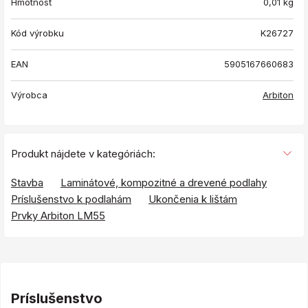
Hmotnosť
0,01
kg
Kód výrobku
K26727
EAN
5905167660683
Výrobca
Arbiton
Produkt nájdete v kategóriách:
Stavba
Laminátové, kompozitné a drevené podlahy
Príslušenstvo k podlahám
Ukončenia k lištám
Prvky Arbiton LM55
Príslušenstvo