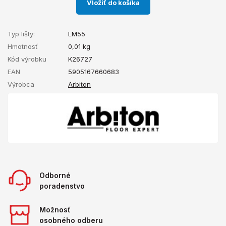
Vložiť do košíka
Typ lišty:
LM55
Hmotnosť
0,01
kg
Kód výrobku
K26727
EAN
5905167660683
Výrobca
Arbiton
Odborné
poradenstvo
Možnosť
osobného odberu