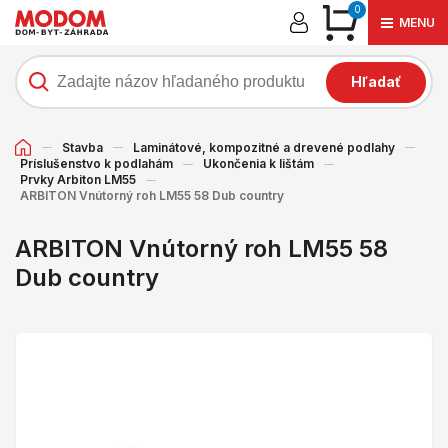
0
MENU
Hľadať
Stavba
Laminátové, kompozitné a drevené podlahy
Príslušenstvo k podlahám
Ukončenia k lištám
Prvky Arbiton LM55
ARBITON Vnútorný roh LM55 58 Dub country
ARBITON Vnútorný roh LM55 58
Dub country