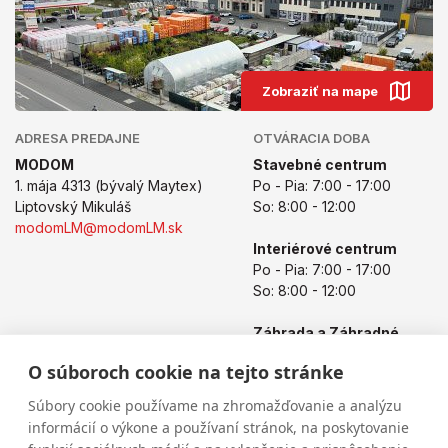
Zobraziť na mape
ADRESA PREDAJNE
OTVÁRACIA DOBA
MODOM
Stavebné centrum
1. mája 4313 (bývalý Maytex)
Po - Pia: 7:00 - 17:00
Liptovský Mikuláš
So: 8:00 - 12:00
modomLM@modomLM.sk
Interiérové centrum
Po - Pia: 7:00 - 17:00
So: 8:00 - 12:00
Záhrada a Záhradné
centrum
O súboroch cookie na tejto stránke
Po - Pia: 8:00 - 17:00
So: 8:00 - 12:00
Súbory cookie používame na zhromažďovanie a analýzu
informácií o výkone a používaní stránok, na poskytovanie