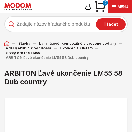
0
MENU
Hľadať
Stavba
Laminátové, kompozitné a drevené podlahy
Príslušenstvo k podlahám
Ukončenia k lištám
Prvky Arbiton LM55
ARBITON Ľavé ukončenie LM55 58 Dub country
ARBITON Ľavé ukončenie LM55 58
Dub country