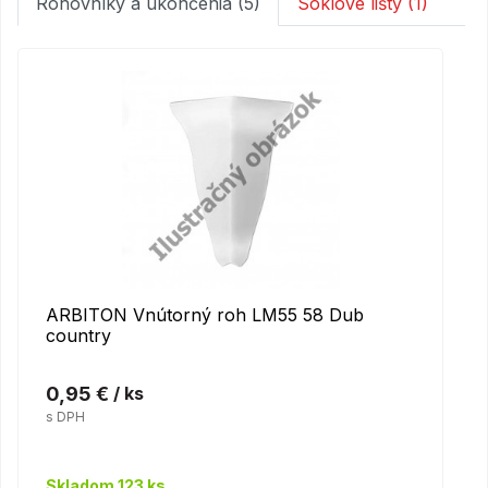
Rohovníky a ukončenia (5)
Soklové lišty (1)
ARBITON Vnútorný roh LM55 58 Dub
country
0,95 €
/ ks
s DPH
Skladom 123 ks