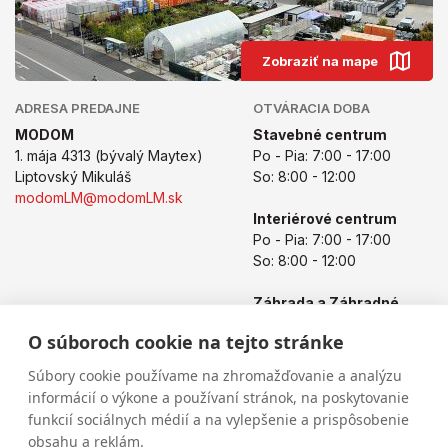
Zobraziť na mape
ADRESA PREDAJNE
OTVÁRACIA DOBA
MODOM
Stavebné centrum
1. mája 4313 (bývalý Maytex)
Po - Pia: 7:00 - 17:00
Liptovský Mikuláš
So: 8:00 - 12:00
modomLM@modomLM.sk
Interiérové centrum
Po - Pia: 7:00 - 17:00
So: 8:00 - 12:00
Záhrada a Záhradné
centrum
O súboroch cookie na tejto stránke
Po - Pia: 8:00 - 17:00
So: 8:00 - 12:00
Súbory cookie používame na zhromažďovanie a analýzu
informácií o výkone a používaní stránok, na poskytovanie
funkcií sociálnych médií a na vylepšenie a prispôsobenie
obsahu a reklám.