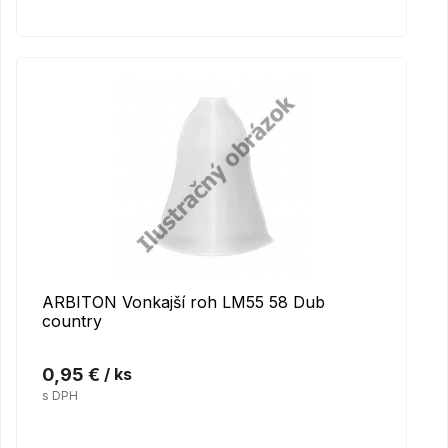
ARBITON Vonkajší roh LM55 58 Dub
country
0,95 €
/ ks
s DPH