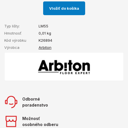
Vložiť do košíka
Typ lišty:
LM55
Hmotnosť
0,01
kg
Kód výrobku
K26894
Výrobca
Arbiton
Odborné
poradenstvo
Možnosť
osobného odberu