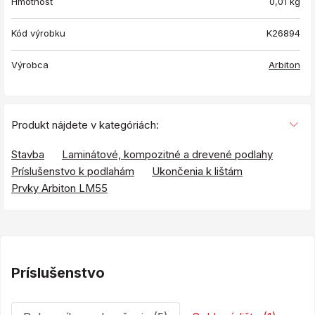
Hmotnosť
0,01
kg
Kód výrobku
K26894
Výrobca
Arbiton
Produkt nájdete v kategóriách:
Stavba
Laminátové, kompozitné a drevené podlahy
Príslušenstvo k podlahám
Ukončenia k lištám
Prvky Arbiton LM55
Príslušenstvo