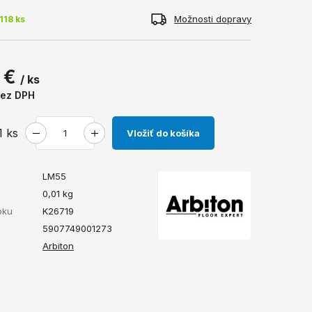
Možnosti dopravy
118 ks
 €
/ ks
ez DPH
1
ks
Vložiť do košíka
LM55
ť
0,01
kg
bku
K26719
5907749001273
Arbiton