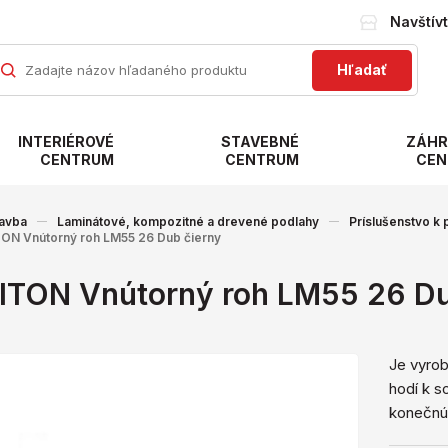
Navštív
Hľadať
INTERIÉROVÉ
STAVEBNÉ
ZÁHR
CENTRUM
CENTRUM
CEN
avba
Laminátové, kompozitné a drevené podlahy
Príslušenstvo k
ON Vnútorný roh LM55 26 Dub čierny
ITON Vnútorný roh LM55 26 Du
Je vyrob
hodí k s
konečnú 