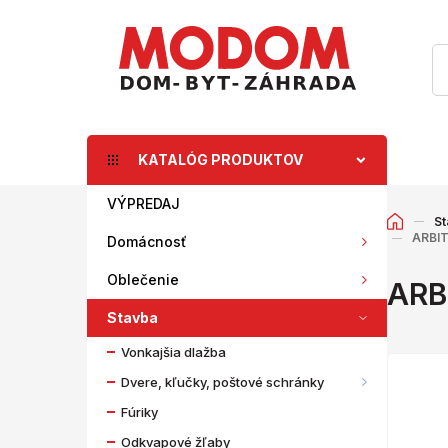
KATALÓG PRODUKTOV
VÝPREDAJ
St
ARBIT
Domácnosť
Oblečenie
ARB
Stavba
Vonkajšia dlažba
Dvere, kľučky, poštové schránky
Fúriky
Odkvapové žľaby