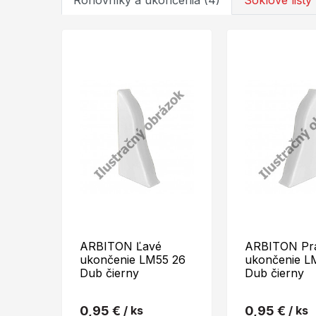
Rohovníky a ukončenia (4)
Soklové lišty 
ARBITON Ľavé
ARBITON Pr
ukončenie LM55 26
ukončenie L
Dub čierny
Dub čierny
0,95 €
/ ks
0,95 €
/ ks