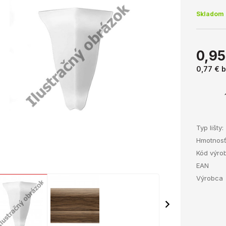
Skladom 
0,95
0,77 €
b
Typ lišty:
Hmotnos
Kód výro
EAN
Výrobca