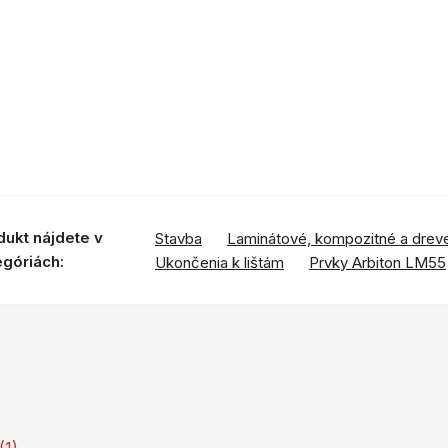
dukt nájdete v
Stavba
Laminátové, kompozitné a drev
egóriách:
Ukončenia k lištám
Prvky Arbiton LM55