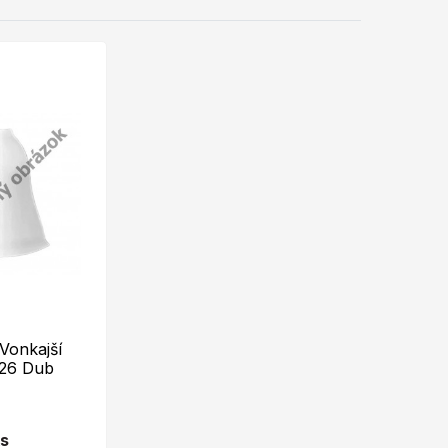
onkajší
26 Dub
ks