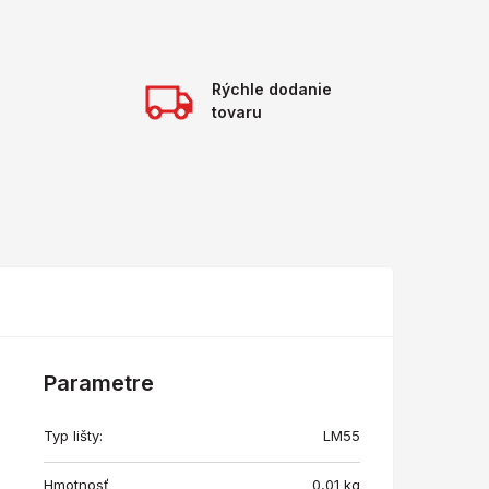
Rýchle dodanie
tovaru
Parametre
Typ lišty:
LM55
Hmotnosť
0,01
kg