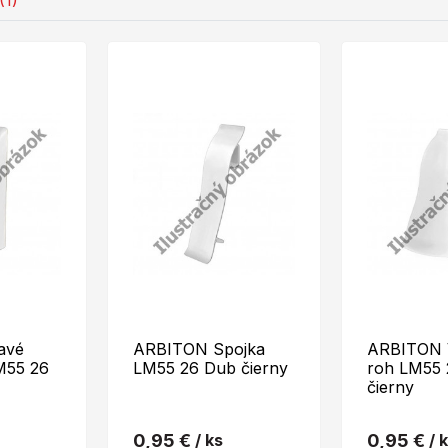
(1)
avé
ARBITON Spojka
ARBITON V
M55 26
LM55 26 Dub čierny
roh LM55 
čierny
0,95 €
/ ks
0,95 €
/ 