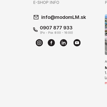
E-SHOP INFO
info@modomLM.sk
0907 877 933
(Po - Pia: 8:00 - 16:00)
A
1
L