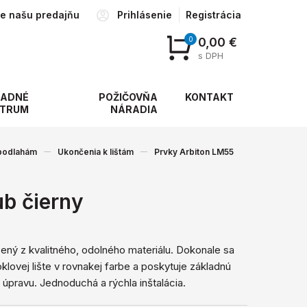
te našu predajňu
Prihlásenie
Registrácia
0
0,00 €
s DPH
ADNÉ
POŽIČOVŇA
KONTAKT
TRUM
NÁRADIA
 podlahám
Ukončenia k lištám
Prvky Arbiton LM55
b čierny
ený z kvalitného, ​​odolného materiálu. Dokonale sa
oklovej lište v rovnakej farbe a poskytuje základnú
úpravu. Jednoduchá a rýchla inštalácia.