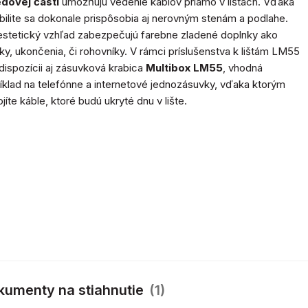
edovej časti
umožňujú vedenie káblov priamo v lištách. Vďaka
ibilite sa dokonale prispôsobia aj nerovným stenám a podlahe.
estetický vzhľad zabezpečujú farebne zladené doplnky ako
ky, ukončenia, či rohovníky. V rámci príslušenstva k lištám LM55
 dispozícii aj zásuvková krabica
Multibox LM55
, vhodná
íklad na telefónne a internetové jednozásuvky, vďaka ktorým
ojíte káble, ktoré budú ukryté dnu v lište.
kumenty na stiahnutie
(1)