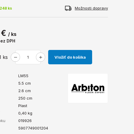
Možnosti dopravy
248 ks
 €
/ ks
bez DPH
1
ks
Vložiť do košíka
LM55
5.5 cm
2.6 cm
250 cm
Plast
ť
0,40
kg
bku
019926
5907749001204