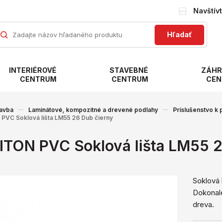
Navštív
Hľadať
INTERIÉROVÉ
STAVEBNÉ
ZÁHR
CENTRUM
CENTRUM
CEN
avba
Laminátové, kompozitné a drevené podlahy
Príslušenstvo k
PVC Soklová lišta LM55 26 Dub čierny
ITON PVC Soklová lišta LM55 2
Soklová 
Dokonale
dreva.