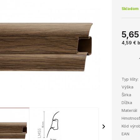
Skladom 
5,65
4,59 €
Typ lišty:
Výška
Šírka
Dĺžka
Materiál
Hmotnos
Kód výro
EAN