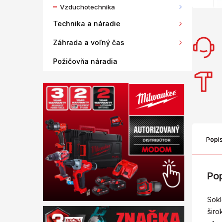
Vzduchotechnika
Technika a náradie
Záhrada a voľný čas
Požičovňa náradia
Popi
Po
Sok
širo