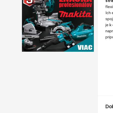
str
flex
Ich 
spoj
je k
napr
prip
Do