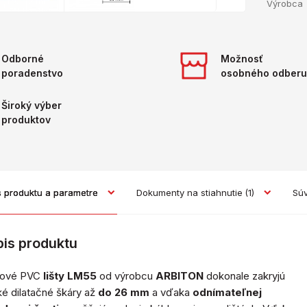
Výrobca
Odborné
Možnosť
poradenstvo
osobného odberu
Široký výber
produktov
s produktu a parametre
Dokumenty na stiahnutie
(1)
Súv
pis produktu
lové PVC
lišty LM55
od výrobcu
ARBITON
dokonale zakryjú
ké dilatačné škáry až
do 26 mm
a vďaka
odnímateľnej