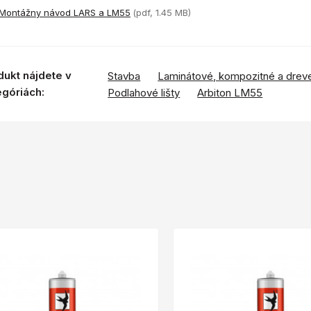
Montážny návod LARS a LM55
(pdf, 1.45 MB)
dukt nájdete v
Stavba
Laminátové, kompozitné a drev
egóriách:
Podlahové lišty
Arbiton LM55