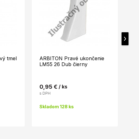
ý tmel
ARBITON Pravé ukončenie
DE
LM55 26 Dub čierny
SM
0,95 €
/ ks
4,
s DPH
s 
Skladom 128 ks
Sk