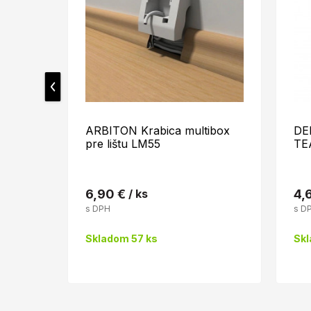
ARBITON Krabica multibox
DE
pre lištu LM55
TE
6,90 €
/ ks
4,
s DPH
s D
Skladom 57 ks
Skl