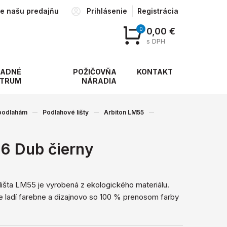
te našu predajňu
Prihlásenie
Registrácia
0
0,00 €
s DPH
ADNÉ
POŽIČOVŇA
KONTAKT
TRUM
NÁRADIA
 podlahám
Podlahové lišty
Arbiton LM55
6 Dub čierny
lišta LM55 je vyrobená z ekologického materiálu.
 ladí farebne a dizajnovo so 100 % prenosom farby