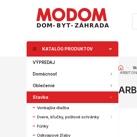
KATALÓG PRODUKTOV
VÝPREDAJ
St
ARBITON 
Domácnosť
Oblečenie
ARB
Stavba
Vonkajšia dlažba
Dvere, kľučky, poštové schránky
Fúriky
Odkvapové žľaby