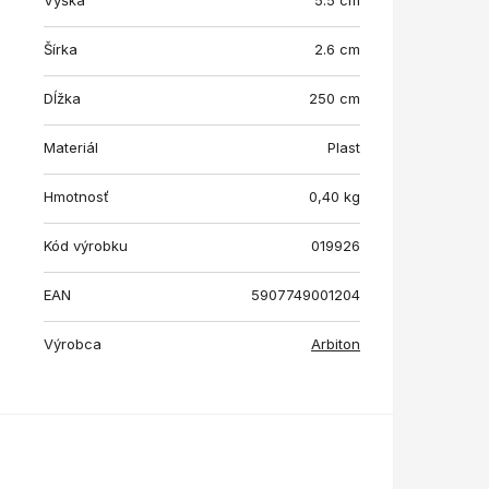
Výška
5.5 cm
Šírka
2.6 cm
Dĺžka
250 cm
Materiál
Plast
Hmotnosť
0,40
kg
Kód výrobku
019926
EAN
5907749001204
Výrobca
Arbiton