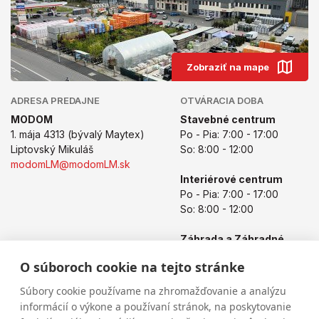
Zobraziť na mape
ADRESA PREDAJNE
OTVÁRACIA DOBA
MODOM
Stavebné centrum
1. mája 4313 (bývalý Maytex)
Po - Pia: 7:00 - 17:00
Liptovský Mikuláš
So: 8:00 - 12:00
modomLM@modomLM.sk
Interiérové centrum
Po - Pia: 7:00 - 17:00
So: 8:00 - 12:00
Záhrada a Záhradné
centrum
O súboroch cookie na tejto stránke
Po - Pia: 8:00 - 17:00
So: 8:00 - 12:00
Súbory cookie používame na zhromažďovanie a analýzu
informácií o výkone a používaní stránok, na poskytovanie