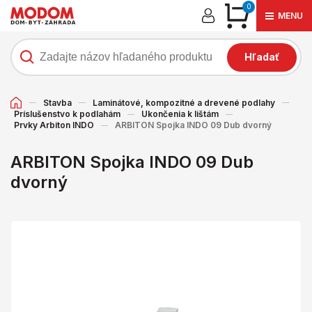
0
MENU
Hľadať
Stavba
Laminátové, kompozitné a drevené podlahy
Príslušenstvo k podlahám
Ukončenia k lištám
Prvky Arbiton INDO
ARBITON Spojka INDO 09 Dub dvorný
ARBITON Spojka INDO 09 Dub
dvorný