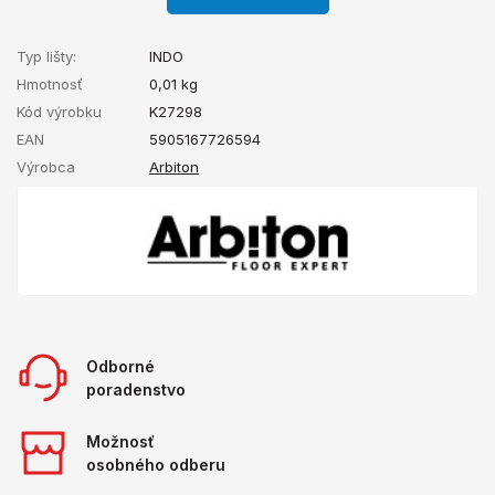
Typ lišty:
INDO
Hmotnosť
0,01
kg
Kód výrobku
K27298
EAN
5905167726594
Výrobca
Arbiton
Odborné
poradenstvo
Možnosť
osobného odberu