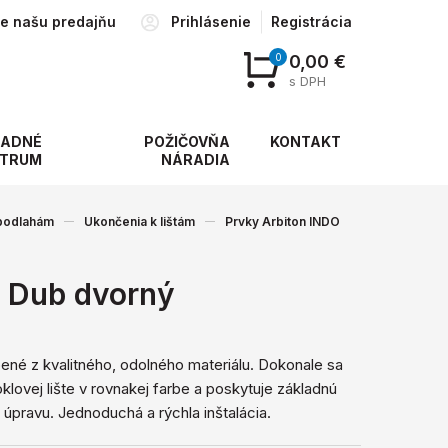
te našu predajňu
Prihlásenie
Registrácia
0
0,00 €
s DPH
ADNÉ
POŽIČOVŇA
KONTAKT
TRUM
NÁRADIA
 podlahám
Ukončenia k lištám
Prvky Arbiton INDO
 Dub dvorný
ené z kvalitného, ​​odolného materiálu. Dokonale sa
oklovej lište v rovnakej farbe a poskytuje základnú
úpravu. Jednoduchá a rýchla inštalácia.