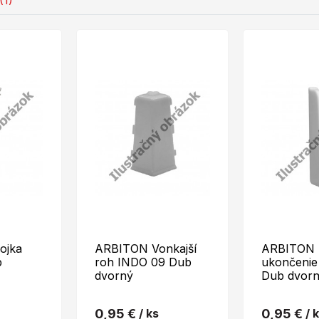
(1)
ojka
ARBITON Vonkajší
ARBITON 
b
roh INDO 09 Dub
ukončenie
dvorný
Dub dvor
0,95 €
/ ks
0,95 €
/ 