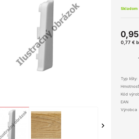
Skladom 
0,95
0,77 €
b
Typ lišty:
Hmotnos
Kód výro
EAN
Výrobca