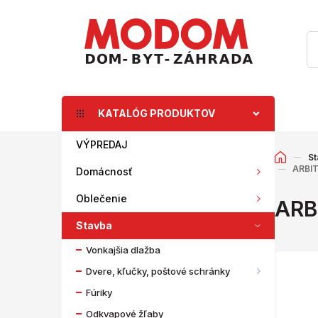
KATALÓG PRODUKTOV
VÝPREDAJ
St
ARBIT
Domácnosť
Oblečenie
ARB
Stavba
Vonkajšia dlažba
Dvere, kľučky, poštové schránky
Fúriky
Odkvapové žľaby