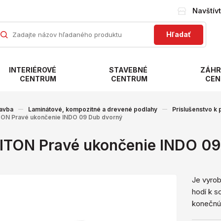
Navštív
Hľadať
INTERIÉROVÉ
STAVEBNÉ
ZÁHR
CENTRUM
CENTRUM
CEN
avba
Laminátové, kompozitné a drevené podlahy
Príslušenstvo k
ON Pravé ukončenie INDO 09 Dub dvorný
ITON Pravé ukončenie INDO 09
Je vyrob
hodí k s
konečnú 