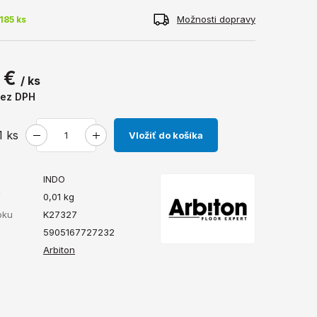
Možnosti dopravy
185 ks
 €
/ ks
ez DPH
1
ks
Vložiť do košíka
INDO
ť
0,01
kg
bku
K27327
5905167727232
Arbiton