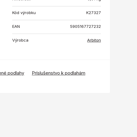
Kód výrobku
K27327
EAN
5905167727232
Výrobca
Arbiton
ené podlahy
Príslušenstvo k podlahám