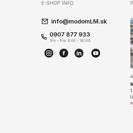
E-SHOP INFO
info@modomLM.sk
0907 877 933
(Po - Pia: 8:00 - 16:00)
A
1
L