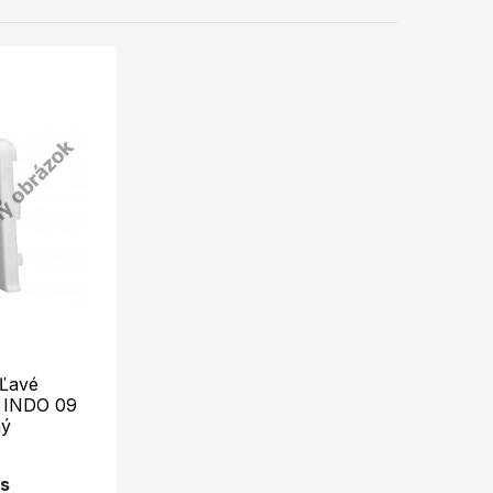
Ľavé
 INDO 09
ný
ks