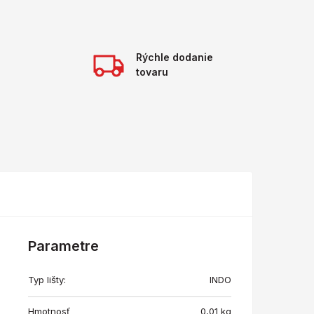
Rýchle dodanie
tovaru
Parametre
Typ lišty:
INDO
Hmotnosť
0,01
kg