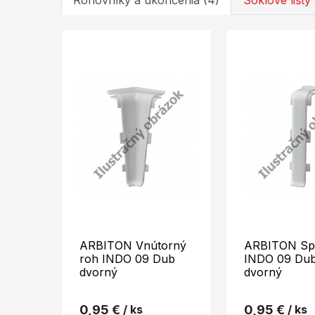
Rohovníky a ukončenia (4)
Soklové lišty 
ARBITON Vnútorný
ARBITON Sp
roh INDO 09 Dub
INDO 09 Du
dvorný
dvorný
0,95 €
/ ks
0,95 €
/ ks