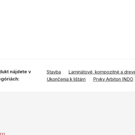
dukt nájdete v
Stavba
Laminátové, kompozitné a drev
egóriách:
Ukončenia k lištám
Prvky Arbiton INDO