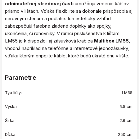
odnímateľnej stredovej časti
umožňujú vedenie káblov
priamo v lištách. Vďaka flexibilite sa dokonale prispôsobia aj
nerovným stenám a podlahe. Ich estetický vzhľad
zabezpečujú farebne zladené doplnky ako spojky,
ukončenia, či rohovníky. V rámci príslušenstva k lištám
LM55 je k dispozícii aj zásuvková krabica
Multibox LM55
,
vhodná napríklad na telefónne a internetové jednozásuvky,
vďaka ktorým pripojíte káble, ktoré budú ukryté dnu v lište.
Parametre
Typ lišty:
LM55
Výška
5.5 cm
Šírka
2.6 cm
Dĺžka
250 cm