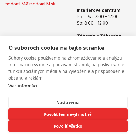
modomLM@modomLM.sk
Interiérové centrum
Po - Pia: 7:00 - 17:00
So: 8:00 - 12:00
Záhrada a Záhradné
centrum
O súboroch cookie na tejto stránke
Po - Pia: 8:00 - 17:00
So: 8:00 - 12:00
Súbory cookie používame na zhromažďovanie a analýzu
informácií o výkone a používaní stránok, na poskytovanie
funkcií sociálnych médií a na vylepšenie a prispôsobenie
obsahu a reklám.
Viac informácií
Nastavenia
Povoliť len nevyhnutné
Copyright © 2026
modomLM.sk
Všetky práva vyhradené
eshop na mieru
vytvorilo
vibration.sk
Povoliť všetko