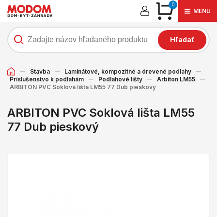
0
MENU
Hľadať
Stavba
Laminátové, kompozitné a drevené podlahy
Príslušenstvo k podlahám
Podlahové lišty
Arbiton LM55
ARBITON PVC Soklová lišta LM55 77 Dub pieskový
ARBITON PVC Soklová lišta LM55
77 Dub pieskový