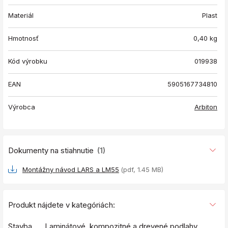
Materiál
Plast
Hmotnosť
0,40
kg
Kód výrobku
019938
EAN
5905167734810
Výrobca
Arbiton
Dokumenty na stiahnutie
(1)
Montážny návod LARS a LM55
(pdf, 1.45 MB)
Produkt nájdete v kategóriách:
Stavba
Laminátové, kompozitné a drevené podlahy