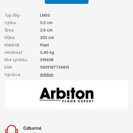
Typ lišty:
LM55
Výška
5.5 cm
Šírka
2.6 cm
Dĺžka
250 cm
Materiál
Plast
Hmotnosť
0,40
kg
Kód výrobku
019938
EAN
5905167734810
Výrobca
Arbiton
Odborné