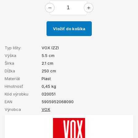
Vložiť do košíka
Typ lišty:
VOX IZZI
Výška
5.5 cm
Šírka
2.1 cm
Dĺžka
250 cm
Materiál
Plast
Hmotnosť
0,45
kg
Kód výrobku
020051
EAN
5905952068090
Výrobca
VOX