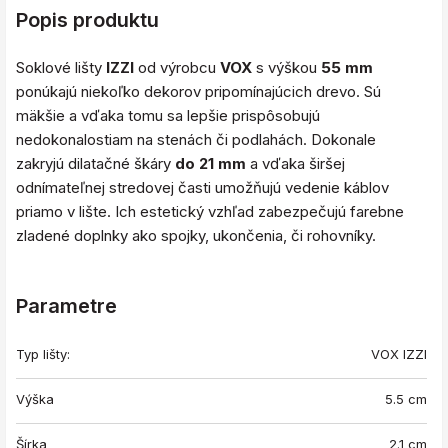
Popis produktu
Soklové lišty
IZZI
od výrobcu
VOX
s výškou
55 mm
ponúkajú niekoľko dekorov pripomínajúcich drevo. Sú
mäkšie a vďaka tomu sa lepšie prispôsobujú
nedokonalostiam na stenách či podlahách. Dokonale
zakryjú dilatačné škáry
do 21 mm
a vďaka širšej
odnímateľnej stredovej časti umožňujú vedenie káblov
priamo v lište. Ich estetický vzhľad zabezpečujú farebne
zladené doplnky ako spojky, ukončenia, či rohovníky.
Parametre
Typ lišty:
VOX IZZI
Výška
5.5 cm
Šírka
2.1 cm