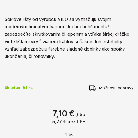
Soklové lišty od výrobcu VILO sa vyznačujú svojim
moderným hranatým tvarom. Jednoduchú montáž
zabezpečíte skrutkovaním či lepením a vďaka širšej drážke
viete lištami viesť viacero káblov súčasne. Ich estetický
vzhľad zabezpečujú farebne zladené doplnky ako spojky,
ukončenia, či rohovníky.
Možnosti dopravy
Skladom 94 ks
7,10 €
/ ks
5,77 €
bez DPH
1
ks