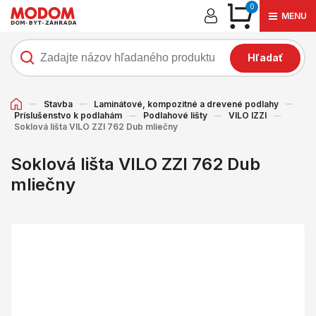
0
MENU
Hľadať
Stavba
Laminátové, kompozitné a drevené podlahy
Príslušenstvo k podlahám
Podlahové lišty
VILO IZZI
Soklová lišta VILO ZZI 762 Dub mliečny
Soklová lišta VILO ZZI 762 Dub
mliečny