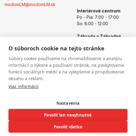
modomLM@modomLM.sk
Interiérové centrum
Po - Pia: 7:00 - 17:00
So: 8:00 - 12:00
Záhrada a Záhradné
centrum
O súboroch cookie na tejto stránke
Po - Pia: 8:00 - 17:00
So: 8:00 - 12:00
Súbory cookie používame na zhromažďovanie a analýzu
informácií o výkone a používaní stránok, na poskytovanie
funkcií sociálnych médií a na vylepšenie a prispôsobenie
obsahu a reklám.
Viac informácií
Nastavenia
Povoliť len nevyhnutné
Copyright © 2026
modomLM.sk
Všetky práva vyhradené
eshop na mieru
vytvorilo
vibration.sk
Povoliť všetko