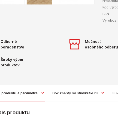
Hmotnos
Kód výro
EAN
Výrobca
Odborné
Možnosť
poradenstvo
osobného odberu
Široký výber
produktov
s produktu a parametre
Dokumenty na stiahnutie
(1)
Súv
pis produktu