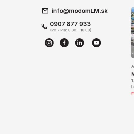
info@modomLM.sk
0907 877 933
(Po - Pia: 8:00 - 16:00)
A
1
L