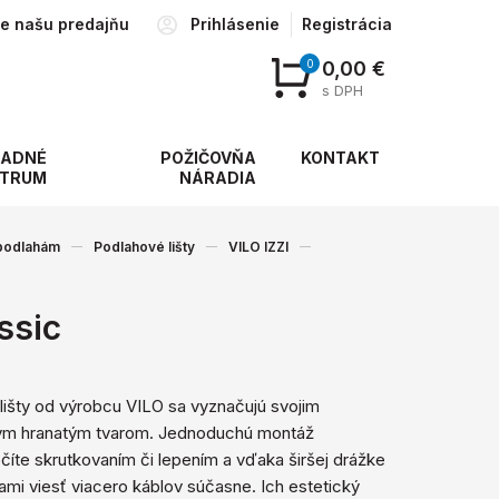
te našu predajňu
Prihlásenie
Registrácia
0
0,00 €
s DPH
ADNÉ
POŽIČOVŇA
KONTAKT
TRUM
NÁRADIA
 podlahám
Podlahové lišty
VILO IZZI
ssic
lišty od výrobcu VILO sa vyznačujú svojim
m hranatým tvarom. Jednoduchú montáž
íte skrutkovaním či lepením a vďaka širšej drážke
štami viesť viacero káblov súčasne. Ich estetický