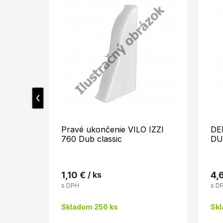
Pravé ukončenie VILO IZZI
DE
760 Dub classic
DU
1,10 €
/ ks
4,
s DPH
s D
Skladom 256 ks
Skl