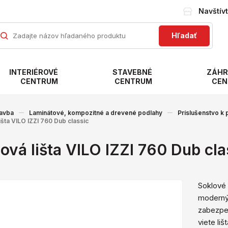
Navštív
Hľadať
INTERIÉROVÉ
STAVEBNÉ
ZÁHR
CENTRUM
CENTRUM
CEN
avba
Laminátové, kompozitné a drevené podlahy
Príslušenstvo k
išta VILO IZZI 760 Dub classic
ová lišta VILO IZZI 760 Dub cla
Soklové 
moderný
zabezpeč
viete li