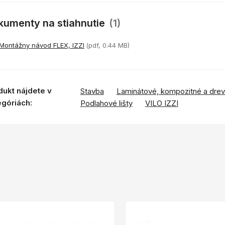
kumenty na stiahnutie
(1)
Montážny návod FLEX, IZZI
(pdf, 0.44 MB)
dukt nájdete v
Stavba
Laminátové, kompozitné a dre
egóriách:
Podlahové lišty
VILO IZZI