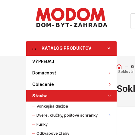
KATALÓG PRODUKTOV
VÝPREDAJ
St
Soklová l
Domácnosť
Oblečenie
Sokl
Stavba
Vonkajšia dlažba
Dvere, kľučky, poštové schránky
Fúriky
Odkvapové žľaby