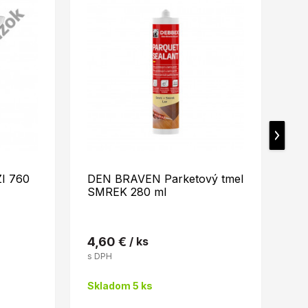
ZI 760
DEN BRAVEN Parketový tmel
DE
SMREK 280 ml
JA
4,60 €
/ ks
4,
s DPH
s 
Skladom 5 ks
Sk