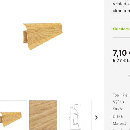
vzhľad z
ukončeni
Skladom 
7,10
5,77 €
b
Typ lišty:
Výška
Šírka
Dĺžka
Materiál