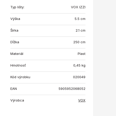
Typ lišty:
VOX IZZI
Výška
5.5 cm
Šírka
2.1 cm
Dĺžka
250 cm
Materiál
Plast
Hmotnosť
0,45
kg
Kód výrobku
020049
EAN
5905952068052
Výrobca
VOX