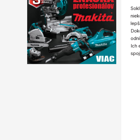
Sokl
niek
lepš
Doko
odní
Ich 
spoj