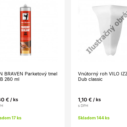
N BRAVEN Parketový tmel
Vnútorný roh VILO IZ
B 280 ml
Dub classic
60 €
/ ks
1,10 €
/ ks
PH
s DPH
adom 17 ks
Skladom 144 ks