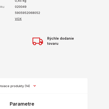
ť
0,45
kg
bku
020049
5905952068052
VOX
Rýchle dodanie
tovaru
isiace produkty
(14)
Parametre