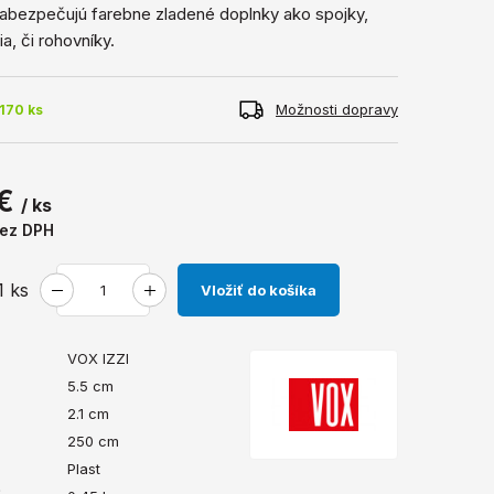
abezpečujú farebne zladené doplnky ako spojky,
a, či rohovníky.
Možnosti dopravy
170 ks
 €
/ ks
ez DPH
1
ks
Vložiť do košíka
VOX IZZI
5.5 cm
2.1 cm
250 cm
Plast