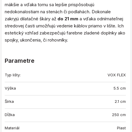
mäkšie a vďaka tomu sa lepšie prispôsobujú
nedokonalostiam na stenách či podlahách. Dokonale
zakryjú dilatačné škáry až
do 21 mm
a vďaka odnímateľnej
stredovej časti umožňujú vedenie káblov priamo v lište. Ich
estetický vzhľad zabezpečujú farebne zladené doplnky ako
spojky, ukončenia, či rohovníky.
Parametre
Typ lišty:
VOX FLEX
Výška
5.5 cm
Šírka
2.1 cm
Dĺžka
250 cm
Materiál
Plast