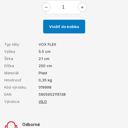
Vložiť do košíka
Typ lišty:
VOX FLEX
Výška
5.5 cm
Šírka
2.1 cm
Dĺžka
250 cm
Materiál
Plast
Hmotnosť
0,35
kg
Kód výrobku
019998
EAN
5905952115138
Výrobca
VILO
Odborné