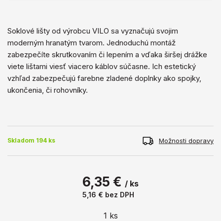
Soklové lišty od výrobcu VILO sa vyznačujú svojim
moderným hranatým tvarom. Jednoduchú montáž
zabezpečíte skrutkovaním či lepením a vďaka širšej drážke
viete lištami viesť viacero káblov súčasne. Ich estetický
vzhľad zabezpečujú farebne zladené doplnky ako spojky,
ukončenia, či rohovníky.
Možnosti dopravy
Skladom 194 ks
6,35 €
/ ks
5,16 €
bez DPH
1
ks