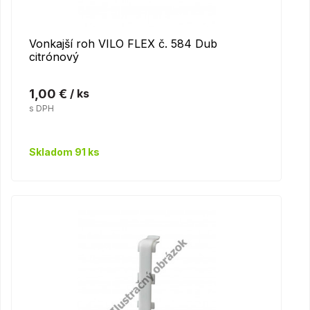
Vonkajší roh VILO FLEX č. 584 Dub
citrónový
1,00 €
/ ks
s DPH
Skladom 91 ks