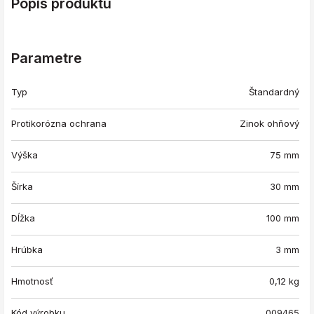
Popis produktu
Parametre
Typ
Štandardný
Protikorózna ochrana
Zinok ohňový
Výška
75 mm
Šírka
30 mm
Dĺžka
100 mm
Hrúbka
3 mm
Hmotnosť
0,12
kg
Kód výrobku
009465