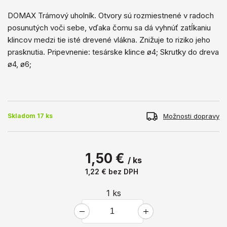
DOMAX Trámový uholník. Otvory sú rozmiestnené v radoch
posunutých voči sebe, vďaka čomu sa dá vyhnúť zatĺkaniu
klincov medzi tie isté drevené vlákna. Znižuje to riziko jeho
prasknutia. Pripevnenie: tesárske klince ø4; Skrutky do dreva
ø4, ø6;
Možnosti dopravy
Skladom 17 ks
1,50 €
/ ks
1,22 €
bez DPH
1
ks