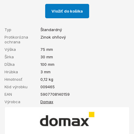
Vložiť do košíka
Typ
Štandardný
Protikorózna
Zinok ohňový
ochrana
Výška
75 mm
Šírka
30 mm
Dĺžka
100 mm
Hrúbka
3 mm
Hmotnosť
0,12
kg
Kód výrobku
009465
EAN
5907708140159
Výrobca
Domax