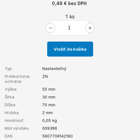
0,49 €
bez DPH
1
ks
Vložiť do košíka
Typ
Nastaviteľný
Protikorózna
ZN
ochrana
Výška
55 mm
Šírka
30 mm
Dĺžka
70 mm
Hrúbka
2 mm
Hmotnosť
0,05
kg
Kód výrobku
009386
EAN
5907708142160