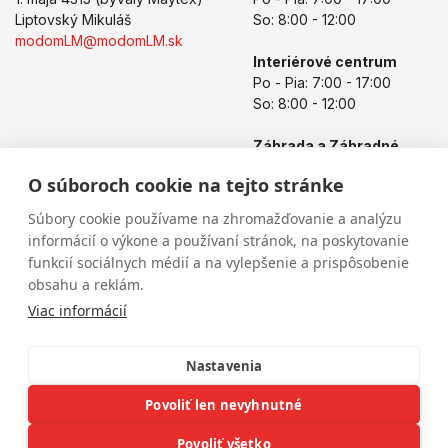
Liptovský Mikuláš
So: 8:00 - 12:00
modomLM@modomLM.sk
Interiérové centrum
Po - Pia: 7:00 - 17:00
So: 8:00 - 12:00
Záhrada a Záhradné
centrum
O súboroch cookie na tejto stránke
Po - Pia: 8:00 - 17:00
So: 8:00 - 12:00
Súbory cookie používame na zhromažďovanie a analýzu
informácií o výkone a používaní stránok, na poskytovanie
funkcií sociálnych médií a na vylepšenie a prispôsobenie
obsahu a reklám.
Viac informácií
Nastavenia
Povoliť len nevyhnutné
Copyright © 2026
modomLM.sk
Všetky práva vyhradené
eshop na mieru
vytvorilo
vibration.sk
Povoliť všetko