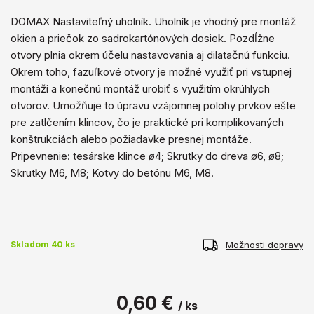
DOMAX Nastaviteľný uholník. Uholník je vhodný pre montáž
okien a priečok zo sadrokartónových dosiek. Pozdĺžne
otvory plnia okrem účelu nastavovania aj dilatačnú funkciu.
Okrem toho, fazuľkové otvory je možné využiť pri vstupnej
montáži a konečnú montáž urobiť s využitím okrúhlych
otvorov. Umožňuje to úpravu vzájomnej polohy prvkov ešte
pre zatlčením klincov, čo je praktické pri komplikovaných
konštrukciách alebo požiadavke presnej montáže.
Pripevnenie: tesárske klince ø4; Skrutky do dreva ø6, ø8;
Skrutky M6, M8; Kotvy do betónu M6, M8.
Možnosti dopravy
Skladom 40 ks
0,60 €
/ ks