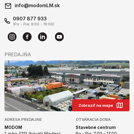
info@modomLM.sk
0907 877 933
(Po - Pia: 8:00 - 16:00)
PREDAJŇA
Zobraziť na mape
ADRESA PREDAJNE
OTVÁRACIA DOBA
MODOM
Stavebné centrum
1. mája 4313 (bývalý Maytex)
Po - Pia: 7:00 - 17:00