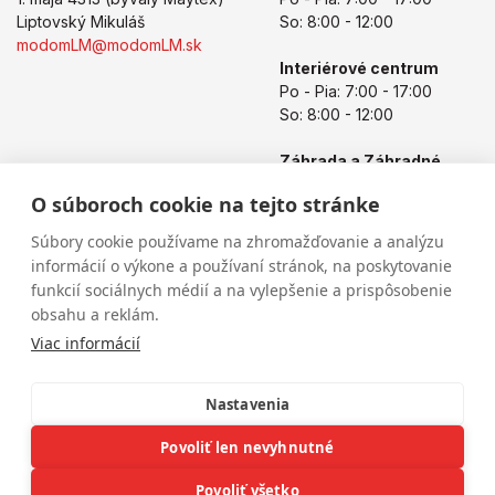
Liptovský Mikuláš
So: 8:00 - 12:00
modomLM@modomLM.sk
Interiérové centrum
Po - Pia: 7:00 - 17:00
So: 8:00 - 12:00
Záhrada a Záhradné
centrum
O súboroch cookie na tejto stránke
Po - Pia: 8:00 - 17:00
So: 8:00 - 12:00
Súbory cookie používame na zhromažďovanie a analýzu
informácií o výkone a používaní stránok, na poskytovanie
funkcií sociálnych médií a na vylepšenie a prispôsobenie
obsahu a reklám.
Viac informácií
Nastavenia
Povoliť len nevyhnutné
Copyright © 2026
modomLM.sk
Všetky práva vyhradené
eshop na mieru
vytvorilo
vibration.sk
Povoliť všetko