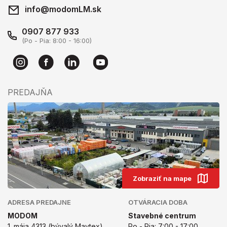
info@modomLM.sk
0907 877 933
(Po - Pia: 8:00 - 16:00)
PREDAJŇA
Zobraziť na mape
ADRESA PREDAJNE
OTVÁRACIA DOBA
MODOM
Stavebné centrum
1. mája 4313 (bývalý Maytex)
Po - Pia: 7:00 - 17:00