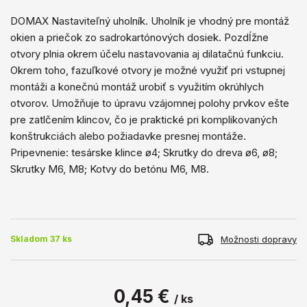
DOMAX Nastaviteľný uholník. Uholník je vhodný pre montáž
okien a priečok zo sadrokartónových dosiek. Pozdĺžne
otvory plnia okrem účelu nastavovania aj dilatačnú funkciu.
Okrem toho, fazuľkové otvory je možné využiť pri vstupnej
montáži a konečnú montáž urobiť s využitím okrúhlych
otvorov. Umožňuje to úpravu vzájomnej polohy prvkov ešte
pre zatlčením klincov, čo je praktické pri komplikovaných
konštrukciách alebo požiadavke presnej montáže.
Pripevnenie: tesárske klince ø4; Skrutky do dreva ø6, ø8;
Skrutky M6, M8; Kotvy do betónu M6, M8.
Možnosti dopravy
Skladom 37 ks
0,45 €
/ ks