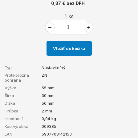
0,37 €
bez DPH
1
ks
Vložiť do košíka
Typ
Nastaviteľný
Protikorózna
ZN
ochrana
Výška
55 mm
Šírka
30 mm
Dĺžka
50 mm
Hrúbka
2 mm
Hmotnosť
0,04
kg
Kód výrobku
009385
EAN
5907708142153