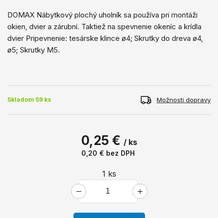
DOMAX Nábytkový plochý uholník sa používa pri montáži
okien, dvier a zárubní. Taktiež na spevnenie okeníc a krídla
dvier Pripevnenie: tesárske klince ø4; Skrutky do dreva ø4,
ø5; Skrutky M5.
Možnosti dopravy
Skladom 59 ks
0,25 €
/ ks
0,20 €
bez DPH
1
ks