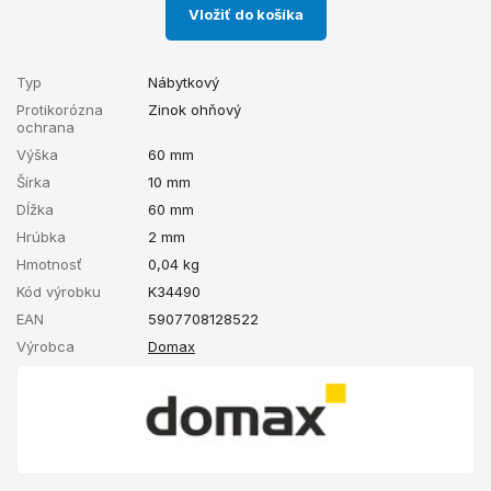
Vložiť do košíka
Typ
Nábytkový
Protikorózna
Zinok ohňový
ochrana
Výška
60 mm
Šírka
10 mm
Dĺžka
60 mm
Hrúbka
2 mm
Hmotnosť
0,04
kg
Kód výrobku
K34490
EAN
5907708128522
Výrobca
Domax