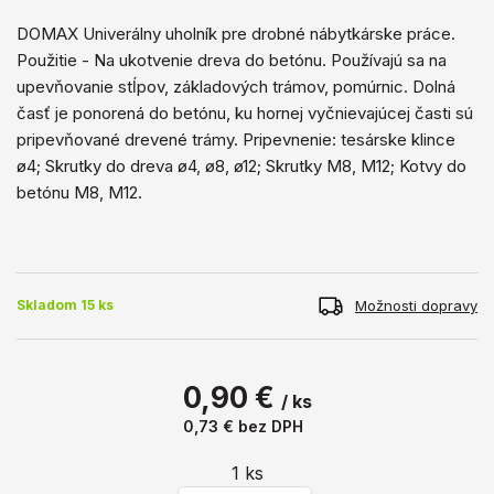
DOMAX Univerálny uholník pre drobné nábytkárske práce.
Použitie - Na ukotvenie dreva do betónu. Používajú sa na
upevňovanie stĺpov, základových trámov, pomúrnic. Dolná
časť je ponorená do betónu, ku hornej vyčnievajúcej časti sú
pripevňované drevené trámy. Pripevnenie: tesárske klince
ø4; Skrutky do dreva ø4, ø8, ø12; Skrutky M8, M12; Kotvy do
betónu M8, M12.
Možnosti dopravy
Skladom 15 ks
0,90 €
/ ks
0,73 €
bez DPH
1
ks