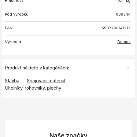
Hmotnosť
0,14
kg
Kód výrobku
009344
EAN
5907708141217
Výrobca
Domax
Produkt nájdete v kategóriách:
Stavba
Spojovací materiál
Uholníky, rohovníky, plechy
Naše značky