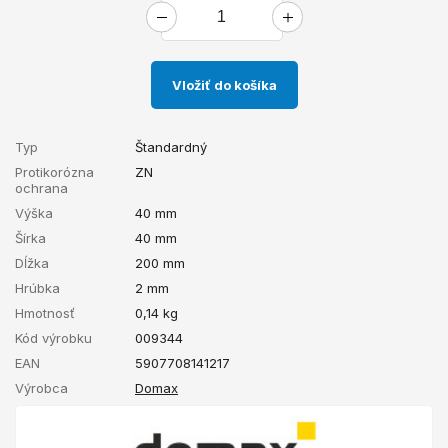
Vložiť do košíka
Typ
Štandardný
Protikorózna
ZN
ochrana
Výška
40 mm
Šírka
40 mm
Dĺžka
200 mm
Hrúbka
2 mm
Hmotnosť
0,14
kg
Kód výrobku
009344
EAN
5907708141217
Výrobca
Domax