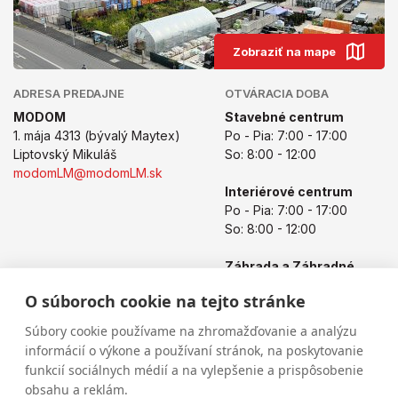
Zobraziť na mape
ADRESA PREDAJNE
OTVÁRACIA DOBA
MODOM
Stavebné centrum
1. mája 4313 (bývalý Maytex)
Po - Pia: 7:00 - 17:00
Liptovský Mikuláš
So: 8:00 - 12:00
modomLM@modomLM.sk
Interiérové centrum
Po - Pia: 7:00 - 17:00
So: 8:00 - 12:00
Záhrada a Záhradné
centrum
O súboroch cookie na tejto stránke
Po - Pia: 8:00 - 17:00
So: 8:00 - 12:00
Súbory cookie používame na zhromažďovanie a analýzu
informácií o výkone a používaní stránok, na poskytovanie
funkcií sociálnych médií a na vylepšenie a prispôsobenie
obsahu a reklám.