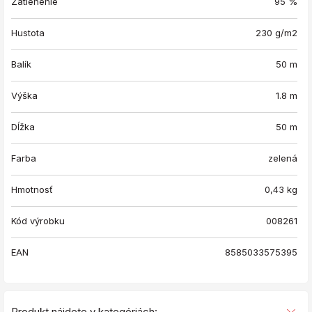
Zatienenie
95 %
Hustota
230 g/m2
Balík
50 m
Výška
1.8 m
Dĺžka
50 m
Farba
zelená
Hmotnosť
0,43
kg
Kód výrobku
008261
EAN
8585033575395
Produkt nájdete v kategóriách: