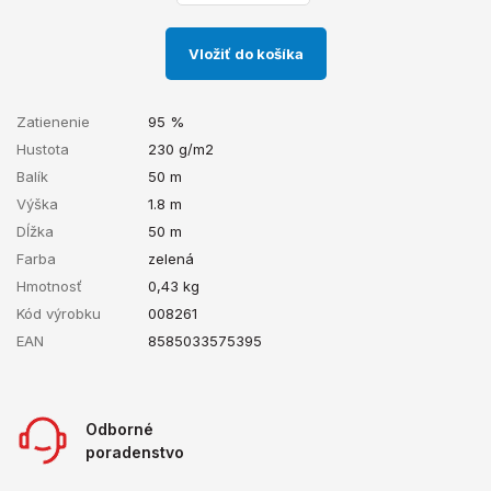
Vložiť do košíka
Zatienenie
95 %
Hustota
230 g/m2
Balík
50 m
Výška
1.8 m
Dĺžka
50 m
Farba
zelená
Hmotnosť
0,43
kg
Kód výrobku
008261
EAN
8585033575395
Odborné
poradenstvo