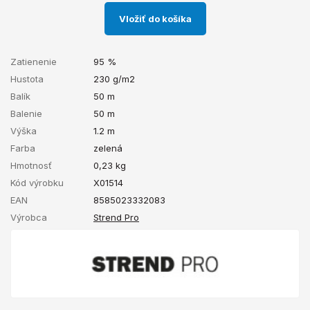
Vložiť do košíka
Zatienenie
95 %
Hustota
230 g/m2
Balík
50 m
Balenie
50 m
Výška
1.2 m
Farba
zelená
Hmotnosť
0,23
kg
Kód výrobku
X01514
EAN
8585023332083
Výrobca
Strend Pro