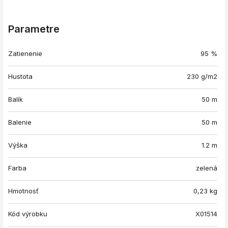
Parametre
Zatienenie
95 %
Hustota
230 g/m2
Balík
50 m
Balenie
50 m
Výška
1.2 m
Farba
zelená
Hmotnosť
0,23
kg
Kód výrobku
X01514