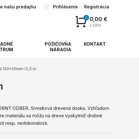
te našu predajňu
Prihlásenie
Registrácia
0
0,00 €
s DPH
ADNÉ
POŽIČOVŇA
KONTAKT
TRUM
NÁRADIA
á 120x20mm /2,5 m
m
BNÝ ODBER. Smreková drevená doska. Vzhľadom
úre materiálu sa môžu na dreve vyskytnúť drobné
ti resp. nedokonalosti.