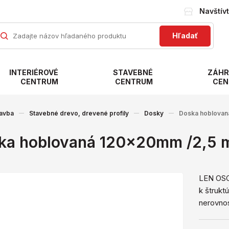
Navštív
Hľadať
INTERIÉROVÉ
STAVEBNÉ
ZÁHR
CENTRUM
CENTRUM
CEN
avba
Stavebné drevo, drevené profily
Dosky
Doska hoblovan
ka hoblovaná 120x20mm /2,5 
LEN OSO
k štrukt
nerovnos