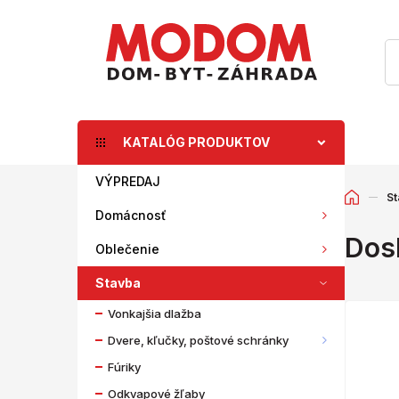
KATALÓG PRODUKTOV
VÝPREDAJ
St
Domácnosť
Dos
Oblečenie
Stavba
Vonkajšia dlažba
Dvere, kľučky, poštové schránky
Fúriky
Odkvapové žľaby