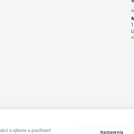
A
1
L
cií o výkone a používaní
Nastavenia