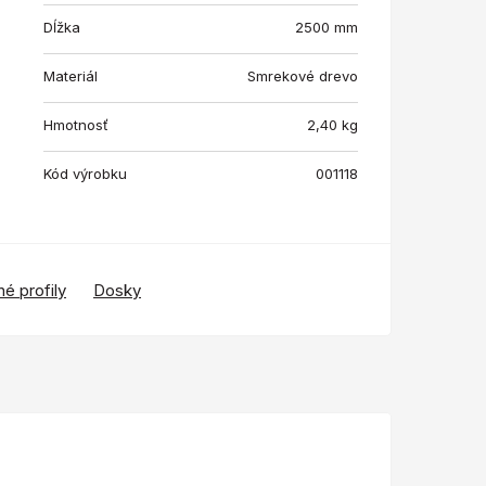
Dĺžka
2500 mm
Materiál
Smrekové drevo
Hmotnosť
2,40
kg
Kód výrobku
001118
é profily
Dosky