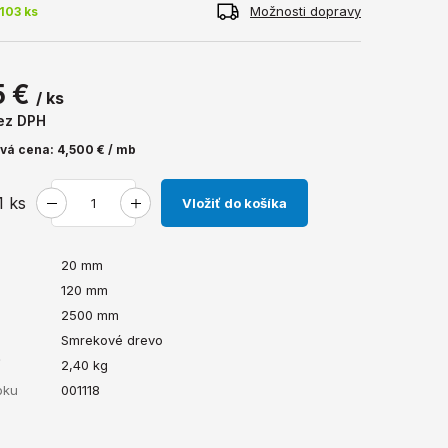
Možnosti dopravy
103 ks
5 €
/ ks
ez DPH
vá cena: 4,500 € / mb
1
ks
Vložiť do košíka
20 mm
120 mm
2500 mm
Smrekové drevo
ť
2,40
kg
bku
001118