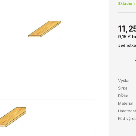
Skladom 
11,2
9,15 €
b
Jednotko
Výška
Šírka
Dĺžka
Materiál
Hmotnos
Kód výro