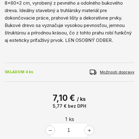
8x60x2 cm, vyrobený z pevného a odolného bukového
dreva. Ideálny stavebný a truhlársky materiál pre
dokončovacie práce, prahové lišty a dekoratívne prvky.
Bukové drevo sa vyznačuje vysokou pevnosťou, jemnou
štruktúrou a prírodnou krásou, čo z tohto prahu robí funkčný
aj esteticky príťažlivý prvok. LEN OSOBNÝ ODBER.
Možnosti dopravy
SKLADOM 4 ks
7,10 €
/ ks
5,77 €
bez DPH
1
ks