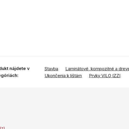
dukt nájdete v
Stavba
Laminátové, kompozitné a drev
egóriách:
Ukončenia k lištám
Prvky VILO IZZI