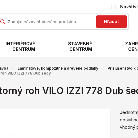
Navštív
Hľadať
INTERIÉROVÉ
STAVEBNÉ
ZÁHR
CENTRUM
CENTRUM
CEN
avba
Laminátové, kompozitné a drevené podlahy
Príslušenstvo k
 roh VILO IZZI 778 Dub šedý
torný roh VILO IZZI 778 Dub še
Jednotný
dosiahn
vhodný p