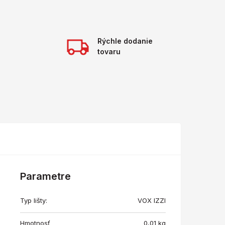
Rýchle dodanie
tovaru
Parametre
Typ lišty:
VOX IZZI
Hmotnosť
0,01
kg