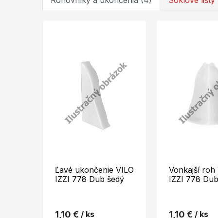
Rohovníky a ukončenia (4)
Soklové lišty 
Ľavé ukončenie VILO
Vonkajší roh
IZZI 778 Dub šedý
IZZI 778 Dub
1,10 €
/ ks
1,10 €
/ ks