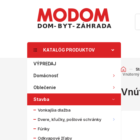
KATALÓG PRODUKTOV
VÝPREDAJ
St
Vnútorný
Domácnosť
Oblečenie
Vnú
Stavba
Vonkajšia dlažba
Dvere, kľučky, poštové schránky
Fúriky
Odkvapové žľaby