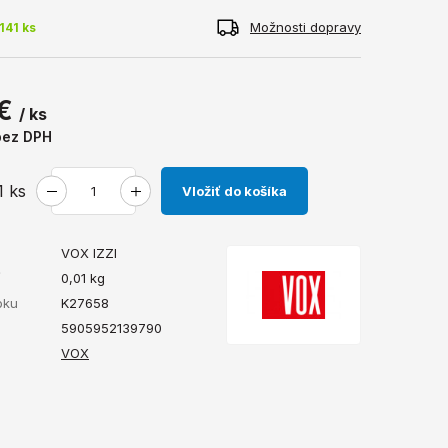
Možnosti dopravy
141 ks
 €
/ ks
bez DPH
1
ks
Vložiť do košíka
VOX IZZI
ť
0,01
kg
bku
K27658
5905952139790
VOX