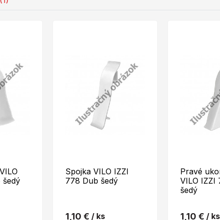
(1)
 VILO
Spojka VILO IZZI
Pravé uko
 šedý
778 Dub šedý
VILO IZZI
šedý
1,10 €
/ ks
1,10 €
/ ks