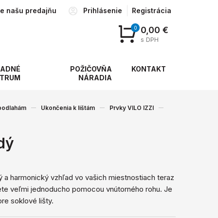
te našu predajňu
Prihlásenie
Registrácia
0
0,00 €
s DPH
ADNÉ
POŽIČOVŇA
KONTAKT
TRUM
NÁRADIA
 podlahám
Ukončenia k lištám
Prvky VILO IZZI
dý
 a harmonický vzhľad vo vašich miestnostiach teraz
ete veľmi jednoducho pomocou vnútorného rohu. Je
re soklové lišty.