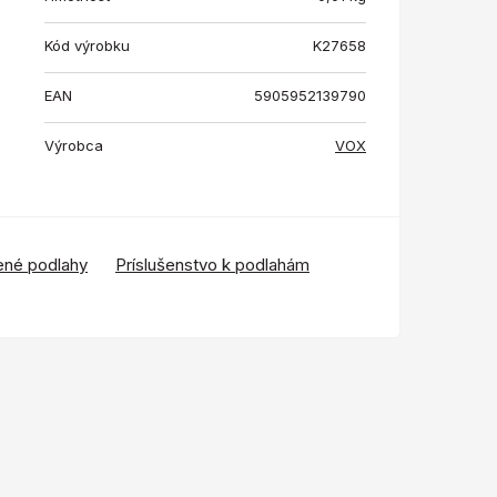
Kód výrobku
K27658
EAN
5905952139790
Výrobca
VOX
ené podlahy
Príslušenstvo k podlahám