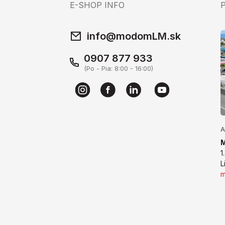
E-SHOP INFO
info@modomLM.sk
0907 877 933
(Po - Pia: 8:00 - 16:00)
A
1
L