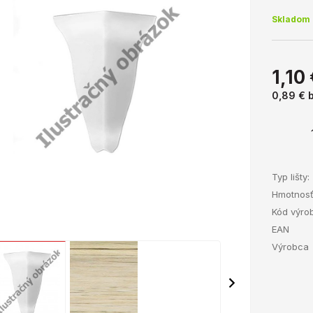
Skladom 
1,10
0,89 €
Typ lišty:
Hmotnos
Kód výro
EAN
Výrobca