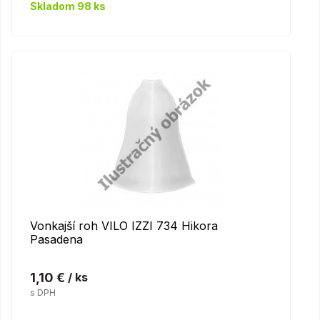
Skladom 98 ks
Vonkajší roh VILO IZZI 734 Hikora
Pasadena
1,10 €
/ ks
s DPH