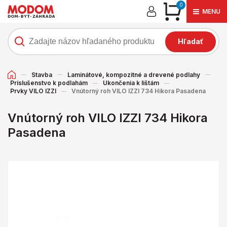
0
MENU
Hľadať
Stavba
Laminátové, kompozitné a drevené podlahy
Príslušenstvo k podlahám
Ukončenia k lištám
Prvky VILO IZZI
Vnútorný roh VILO IZZI 734 Hikora Pasadena
Vnútorný roh VILO IZZI 734 Hikora
Pasadena