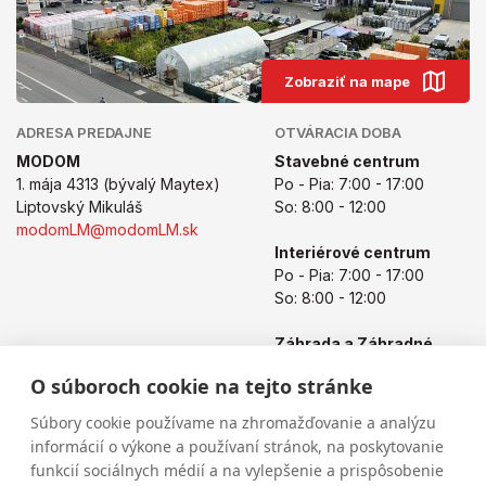
Zobraziť na mape
ADRESA PREDAJNE
OTVÁRACIA DOBA
MODOM
Stavebné centrum
1. mája 4313 (bývalý Maytex)
Po - Pia: 7:00 - 17:00
Liptovský Mikuláš
So: 8:00 - 12:00
modomLM@modomLM.sk
Interiérové centrum
Po - Pia: 7:00 - 17:00
So: 8:00 - 12:00
Záhrada a Záhradné
centrum
O súboroch cookie na tejto stránke
Po - Pia: 8:00 - 17:00
So: 8:00 - 12:00
Súbory cookie používame na zhromažďovanie a analýzu
informácií o výkone a používaní stránok, na poskytovanie
funkcií sociálnych médií a na vylepšenie a prispôsobenie