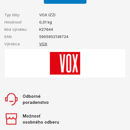
Typ lišty:
VOX IZZI
Hmotnosť
0,01
kg
Kód výrobku
K27644
EAN
5905952138724
Výrobca
VOX
Odborné
poradenstvo
Možnosť
osobného odberu