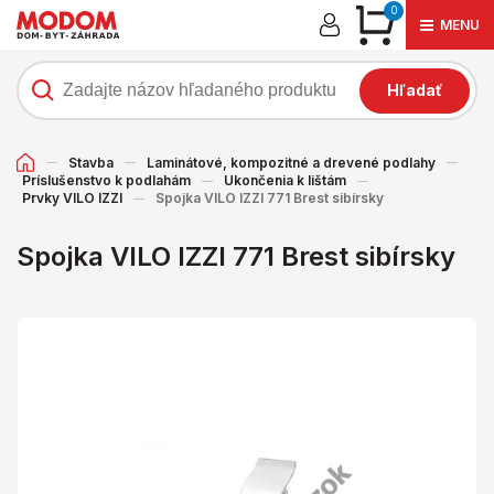
0
MENU
Hľadať
Stavba
Laminátové, kompozitné a drevené podlahy
Príslušenstvo k podlahám
Ukončenia k lištám
Prvky VILO IZZI
Spojka VILO IZZI 771 Brest sibírsky
Spojka VILO IZZI 771 Brest sibírsky