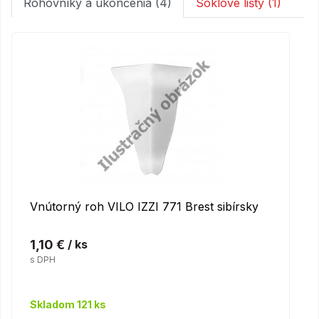
Rohovníky a ukončenia (4)
Soklové lišty (1)
Vnútorný roh VILO IZZI 771 Brest sibírsky
1,10 €
/ ks
s DPH
Skladom 121 ks