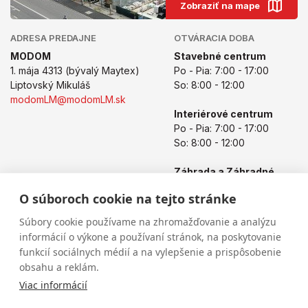
Zobraziť na mape
ADRESA PREDAJNE
OTVÁRACIA DOBA
MODOM
Stavebné centrum
1. mája 4313 (bývalý Maytex)
Po - Pia: 7:00 - 17:00
Liptovský Mikuláš
So: 8:00 - 12:00
modomLM@modomLM.sk
Interiérové centrum
Po - Pia: 7:00 - 17:00
So: 8:00 - 12:00
Záhrada a Záhradné
centrum
O súboroch cookie na tejto stránke
Po - Pia: 8:00 - 17:00
So: 8:00 - 12:00
Súbory cookie používame na zhromažďovanie a analýzu
informácií o výkone a používaní stránok, na poskytovanie
funkcií sociálnych médií a na vylepšenie a prispôsobenie
obsahu a reklám.
Viac informácií