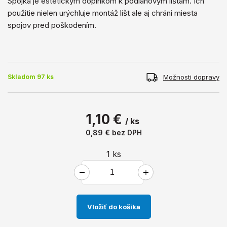
Spojka je estetickým doplnkom k podlahovým lištám. Ich
použitie nielen urýchluje montáž líšt ale aj chráni miesta
spojov pred poškodením.
Možnosti dopravy
Skladom 97 ks
1,10 €
/ ks
0,89 €
bez DPH
1
ks
Vložiť do košíka