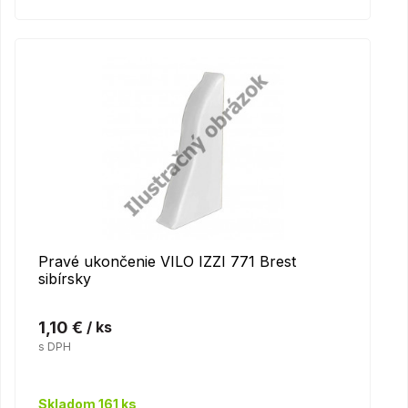
Pravé ukončenie VILO IZZI 771 Brest
sibírsky
1,10 €
/ ks
s DPH
Skladom 161 ks