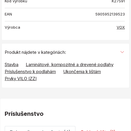
Kód výrobku
K27591
EAN
5905952139523
Výrobca
VOX
Produkt nájdete v kategóriách:
Stavba
Laminátové, kompozitné a drevené podlahy
Príslušenstvo k podlahám
Ukončenia k lištám
Prvky VILO IZZI
Príslušenstvo