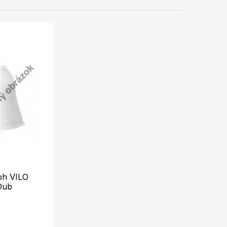
oh VILO
Dub