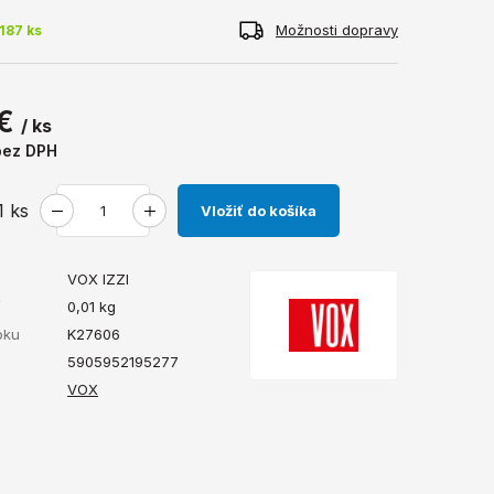
Možnosti dopravy
187 ks
 €
/ ks
bez DPH
1
ks
Vložiť do košíka
VOX IZZI
ť
0,01
kg
bku
K27606
5905952195277
VOX