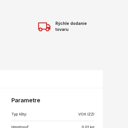
Rýchle dodanie
tovaru
Parametre
Typ lišty:
VOX IZZI
Hmotnosť
0,01
kg