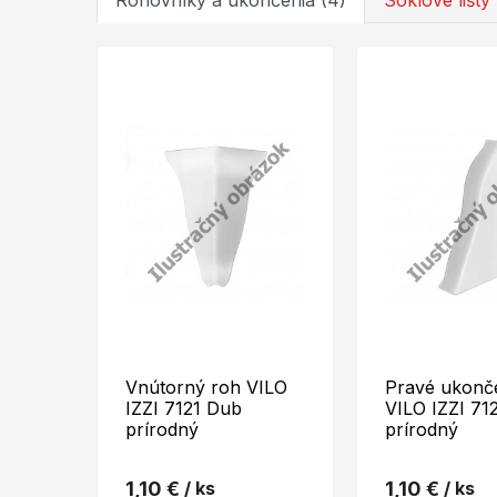
Rohovníky a ukončenia (4)
Soklové lišty 
Vnútorný roh VILO
Pravé ukonč
IZZI 7121 Dub
VILO IZZI 71
prírodný
prírodný
1,10 €
/ ks
1,10 €
/ ks