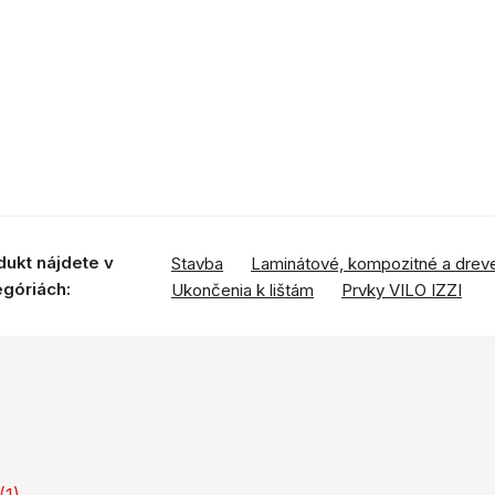
dukt nájdete v
Stavba
Laminátové, kompozitné a drev
egóriách:
Ukončenia k lištám
Prvky VILO IZZI