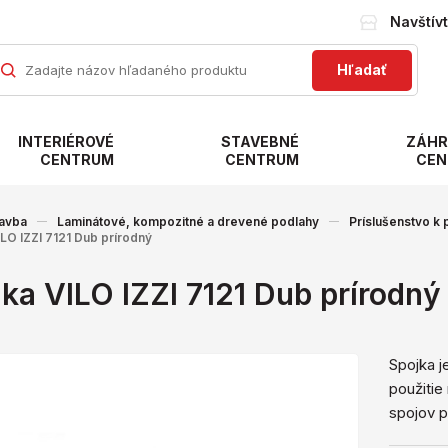
Navštív
Hľadať
INTERIÉROVÉ
STAVEBNÉ
ZÁHR
CENTRUM
CENTRUM
CEN
avba
Laminátové, kompozitné a drevené podlahy
Príslušenstvo k
LO IZZI 7121 Dub prírodný
ka VILO IZZI 7121 Dub prírodný
Spojka j
použitie 
spojov 