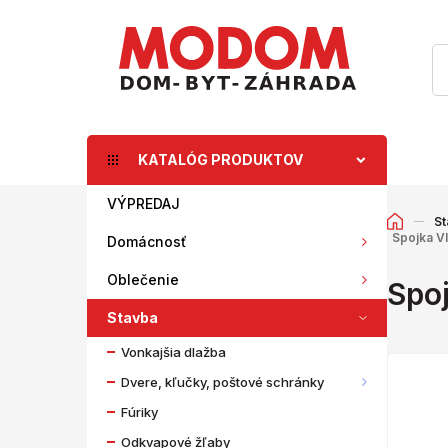
KATALÓG PRODUKTOV
VÝPREDAJ
St
Spojka VI
Domácnosť
Oblečenie
Spoj
Stavba
Vonkajšia dlažba
Dvere, kľučky, poštové schránky
Fúriky
Odkvapové žľaby