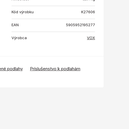
Kód výrobku
K27606
EAN
5905952195277
Výrobca
VOX
ené podlahy
Príslušenstvo k podlahám