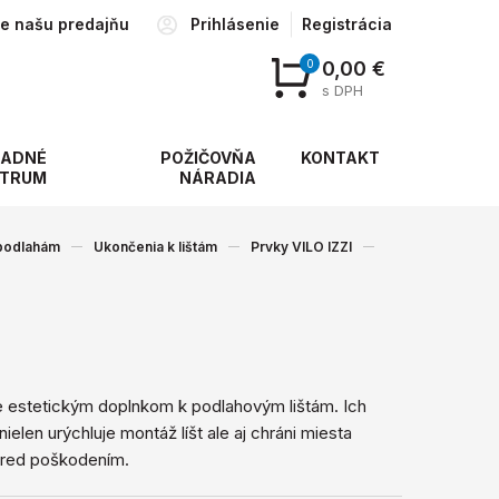
te našu predajňu
Prihlásenie
Registrácia
0
0,00 €
s DPH
ADNÉ
POŽIČOVŇA
KONTAKT
TRUM
NÁRADIA
 podlahám
Ukončenia k lištám
Prvky VILO IZZI
e estetickým doplnkom k podlahovým lištám. Ich
nielen urýchluje montáž líšt ale aj chráni miesta
pred poškodením.