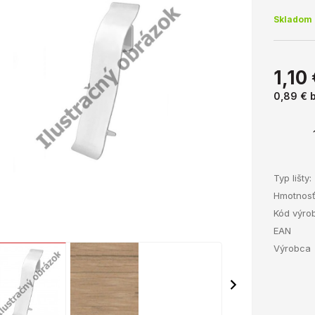
Skladom 
1,10
0,89 €
Typ lišty:
Hmotnos
Kód výro
EAN
Výrobca