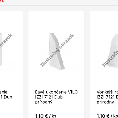
(1)
enie
Ľavé ukončenie VILO
Vonkajší r
21 Dub
IZZI 7121 Dub
IZZI 7121 
prírodný
prírodný
1,10 €
/ ks
1,10 €
/ ks