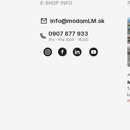
E-SHOP INFO
info@modomLM.sk
0907 877 933
(Po - Pia: 8:00 - 16:00)
A
1
L