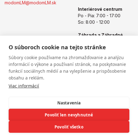
modomLM@modomLM.sk
Interiérové centrum
Po - Pia: 7:00 - 17:00
So: 8:00 - 12:00
Záhrada a Záhradné
centrum
O súboroch cookie na tejto stránke
Po - Pia: 8:00 - 17:00
So: 8:00 - 12:00
Súbory cookie používame na zhromažďovanie a analýzu
informácií o výkone a používaní stránok, na poskytovanie
funkcií sociálnych médií a na vylepšenie a prispôsobenie
obsahu a reklám.
Viac informácií
Nastavenia
Povoliť len nevyhnutné
Copyright © 2026
modomLM.sk
Všetky práva vyhradené
eshop na mieru
vytvorilo
vibration.sk
Povoliť všetko