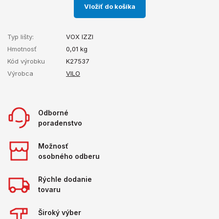
Vložiť do košíka
Typ lišty:
VOX IZZI
Hmotnosť
0,01
kg
Kód výrobku
K27537
Výrobca
VILO
Odborné
poradenstvo
Možnosť
osobného odberu
Rýchle dodanie
tovaru
Široký výber