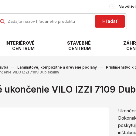
Navštív
Hľadať
INTERIÉROVÉ
STAVEBNÉ
ZÁHR
CENTRUM
CENTRUM
CEN
avba
Laminátové, kompozitné a drevené podlahy
Príslušenstvo k
nčenie VILO IZZI 7109 Dub skalný
é ukončenie VILO IZZI 7109 Dub
Ukončeni
Dokonale
poskytuj
inštaláci