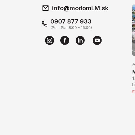
info@modomLM.sk
0907 877 933
(Po - Pia: 8:00 - 16:00)
A
1
L