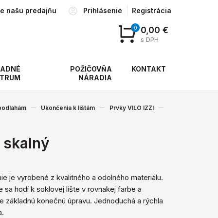
te našu predajňu
Prihlásenie
Registrácia
0
0,00 €
s DPH
ADNÉ
POŽIČOVŇA
KONTAKT
TRUM
NÁRADIA
 podlahám
Ukončenia k lištám
Prvky VILO IZZI
 skalný
e je vyrobené z kvalitného a ​​odolného materiálu.
 sa hodí k soklovej lište v rovnakej farbe a
e základnú konečnú úpravu. Jednoduchá a rýchla
a.