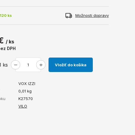
Možnosti dopravy
120 ks
 €
/ ks
bez DPH
1
ks
Vložiť do košíka
VOX IZZI
ť
0,01
kg
bku
K27570
VILO