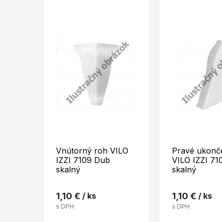
Vnútorný roh VILO
Pravé ukonč
IZZI 7109 Dub
VILO IZZI 71
skalný
skalný
1,10 €
/ ks
1,10 €
/ ks
s DPH
s DPH