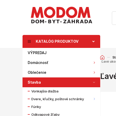
KATALÓG PRODUKTOV
VÝPREDAJ
St
Ľavé uko
Domácnosť
Oblečenie
Ľav
Stavba
Vonkajšia dlažba
Dvere, kľučky, poštové schránky
Fúriky
Odkvapové žľaby