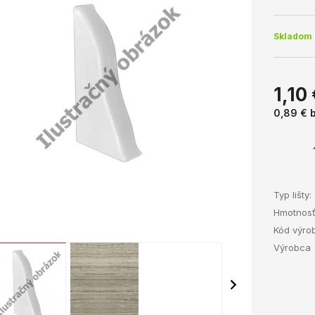
Skladom 
1,10
0,89 €
Typ lišty:
Hmotnos
Kód výro
Výrobca