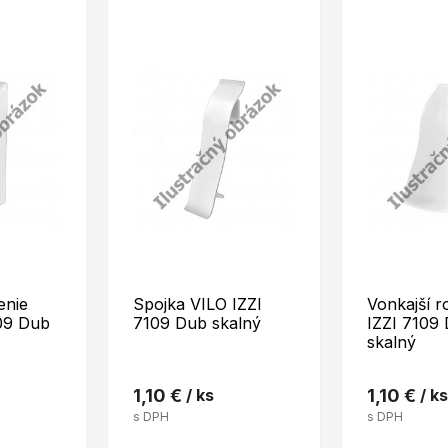
enie
Spojka VILO IZZI
Vonkajší r
09 Dub
7109 Dub skalný
IZZI 7109
skalný
1,10 €
/ ks
1,10 €
/ ks
s DPH
s DPH