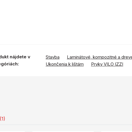
dukt nájdete v
Stavba
Laminátové, kompozitné a drev
egóriách:
Ukončenia k lištám
Prvky VILO IZZI
(1)