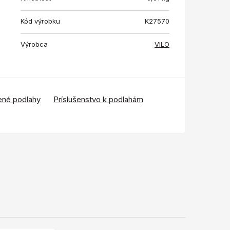
Kód výrobku
K27570
Výrobca
VILO
ené podlahy
Príslušenstvo k podlahám