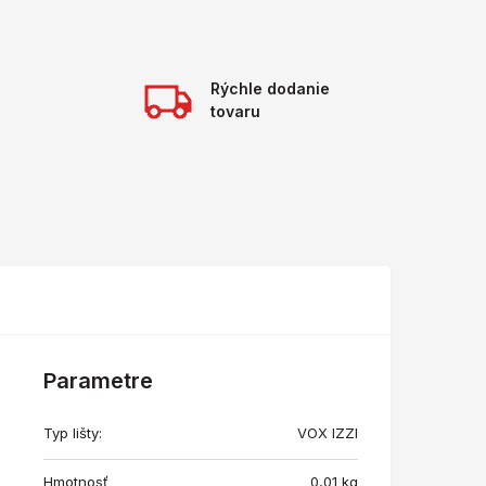
Rýchle dodanie
tovaru
Parametre
Typ lišty:
VOX IZZI
Hmotnosť
0,01
kg