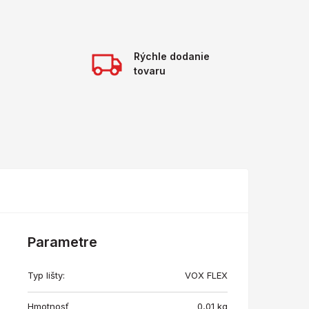
Rýchle dodanie
tovaru
Parametre
Typ lišty:
VOX FLEX
Hmotnosť
0,01
kg