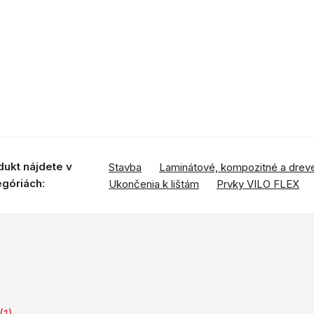
dukt nájdete v
Stavba
Laminátové, kompozitné a drev
egóriách:
Ukončenia k lištám
Prvky VILO FLEX