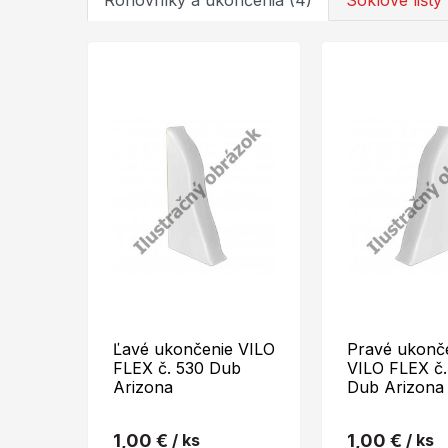
Rohovníky a ukončenia (4)
Soklové lišty 
Ľavé ukončenie VILO
Pravé ukonč
FLEX č. 530 Dub
VILO FLEX č.
Arizona
Dub Arizona
1,00 €
/ ks
1,00 €
/ ks