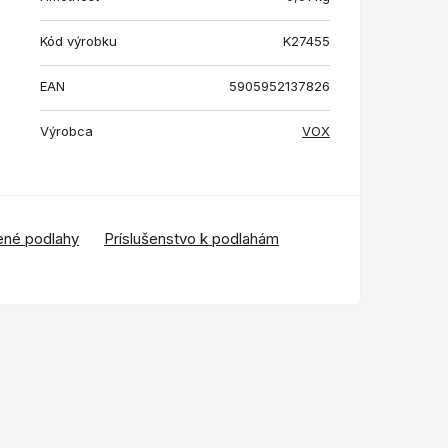
Kód výrobku
K27455
EAN
5905952137826
Výrobca
VOX
ené podlahy
Príslušenstvo k podlahám