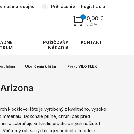
te našu predajňu
Prihlásenie
Registrácia
0
0,00 €
s DPH
ADNÉ
POŽIČOVŇA
KONTAKT
TRUM
NÁRADIA
 podlahám
Ukončenia k lištám
Prvky VILO FLEX
 Arizona
roh k soklovej lište je vyrobený z kvalitného, ​​vysoko
 materiálu. Dokonale priľne, chráni pás pred
ím a zabraňuje vniknutiu prachu a iných nečistôt
. Vnútorný roh sa rýchlo a jednoducho montuje.