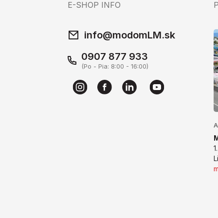
E-SHOP INFO
info@modomLM.sk
0907 877 933
(Po - Pia: 8:00 - 16:00)
A
1
L