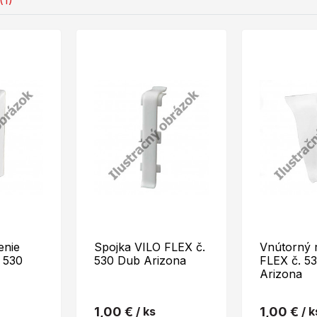
(1)
enie
Spojka VILO FLEX č.
Vnútorný 
 530
530 Dub Arizona
FLEX č. 5
Arizona
1,00 €
/ ks
1,00 €
/ k