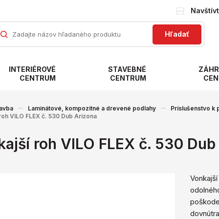
Navštív
Hľadať
INTERIÉROVÉ
STAVEBNÉ
ZÁHR
CENTRUM
CENTRUM
CEN
avba
Laminátové, kompozitné a drevené podlahy
Príslušenstvo k
roh VILO FLEX č. 530 Dub Arizona
ajší roh VILO FLEX č. 530 Dub
Vonkajší 
odolného
poškoden
dovnútra