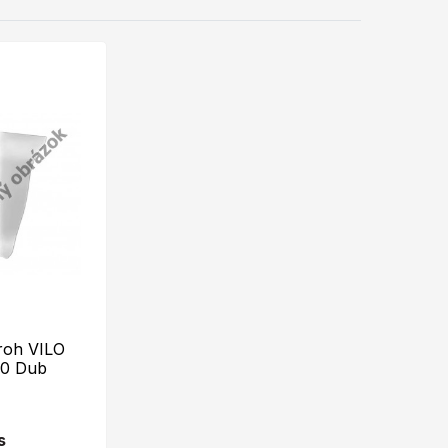
roh VILO
30 Dub
s