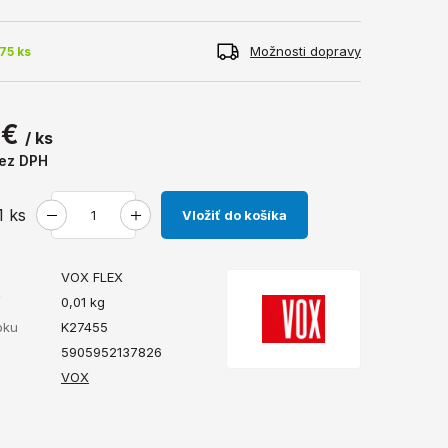
Možnosti dopravy
75 ks
 €
/ ks
ez DPH
1
ks
Vložiť do košíka
VOX FLEX
ť
0,01
kg
bku
K27455
5905952137826
VOX