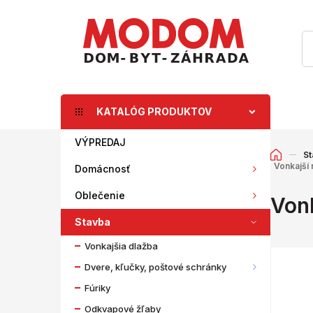
KATALÓG PRODUKTOV
VÝPREDAJ
St
Vonkajší 
Domácnosť
Oblečenie
Vonk
Stavba
Vonkajšia dlažba
Dvere, kľučky, poštové schránky
Fúriky
Odkvapové žľaby