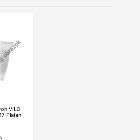
roh VILO
17 Platan
s