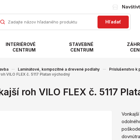
Navštív
Hľadať
INTERIÉROVÉ
STAVEBNÉ
ZÁHR
CENTRUM
CENTRUM
CEN
avba
Laminátové, kompozitné a drevené podlahy
Príslušenstvo k
roh VILO FLEX č. 5117 Platan východný
ajší roh VILO FLEX č. 5117 Pla
Vonkajší 
odolného
poškoden
dovnútra