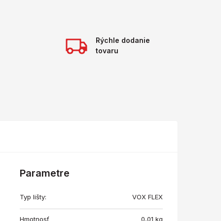
Rýchle dodanie
tovaru
Parametre
Typ lišty:
VOX FLEX
Hmotnosť
0,01
kg