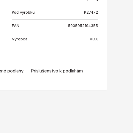
Kód výrobku
K27472
EAN
5905952194355
Výrobca
VOX
ené podlahy
Príslušenstvo k podlahám