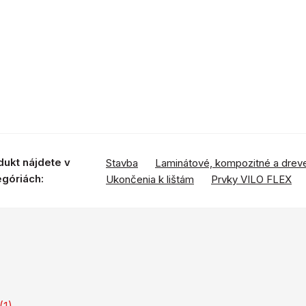
dukt nájdete v
Stavba
Laminátové, kompozitné a drev
egóriách:
Ukončenia k lištám
Prvky VILO FLEX