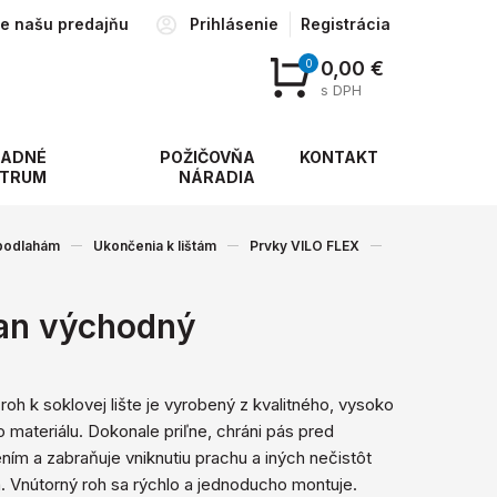
te našu predajňu
Prihlásenie
Registrácia
0
0,00 €
s DPH
ADNÉ
POŽIČOVŇA
KONTAKT
TRUM
NÁRADIA
 podlahám
Ukončenia k lištám
Prvky VILO FLEX
tan východný
roh k soklovej lište je vyrobený z kvalitného, ​​vysoko
 materiálu. Dokonale priľne, chráni pás pred
ím a zabraňuje vniknutiu prachu a iných nečistôt
. Vnútorný roh sa rýchlo a jednoducho montuje.