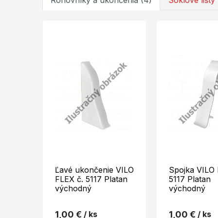
Rohovníky a ukončenia (4)
Soklové lišty 
Ľavé ukončenie VILO
Spojka VILO 
FLEX č. 5117 Platan
5117 Platan
východný
východný
1,00 €
/ ks
1,00 €
/ ks