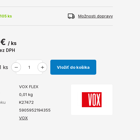
Možnosti dopravy
105 ks
 €
/ ks
ez DPH
1
ks
Vložiť do košíka
VOX FLEX
ť
0,01
kg
bku
K27472
5905952194355
VOX