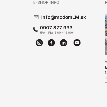
E-SHOP INFO
info@modomLM.sk
0907 877 933
(Po - Pia: 8:00 - 16:00)
A
1
L