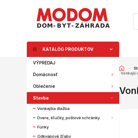
KATALÓG PRODUKTOV
VÝPREDAJ
St
Vonkajší 
Domácnosť
Oblečenie
Vonk
Stavba
Vonkajšia dlažba
Dvere, kľučky, poštové schránky
Fúriky
Odkvapové žľaby