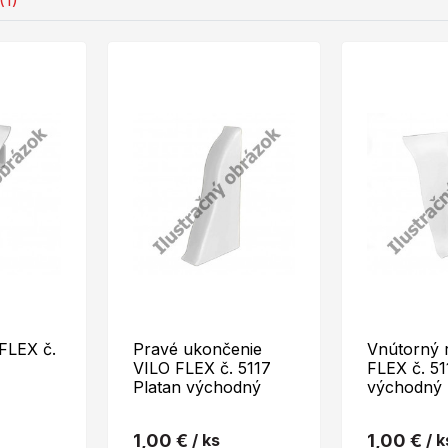
(1)
FLEX č.
Pravé ukončenie
Vnútorný 
VILO FLEX č. 5117
FLEX č. 51
Platan východný
východný
1,00 €
/ ks
1,00 €
/ k