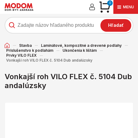
0
MENU
Hľadať
Stavba
Laminátové, kompozitné a drevené podlahy
Príslušenstvo k podlahám
Ukončenia k lištám
Prvky VILO FLEX
Vonkajší roh VILO FLEX č. 5104 Dub andalúzsky
Vonkajší roh VILO FLEX č. 5104 Dub
andalúzsky