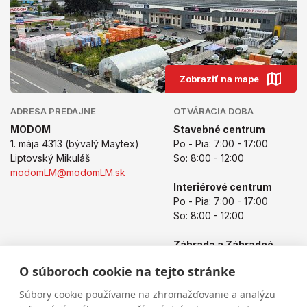
Zobraziť na mape
ADRESA PREDAJNE
OTVÁRACIA DOBA
MODOM
Stavebné centrum
1. mája 4313 (bývalý Maytex)
Po - Pia: 7:00 - 17:00
Liptovský Mikuláš
So: 8:00 - 12:00
modomLM@modomLM.sk
Interiérové centrum
Po - Pia: 7:00 - 17:00
So: 8:00 - 12:00
Záhrada a Záhradné
centrum
O súboroch cookie na tejto stránke
Po - Pia: 8:00 - 17:00
So: 8:00 - 12:00
Súbory cookie používame na zhromažďovanie a analýzu