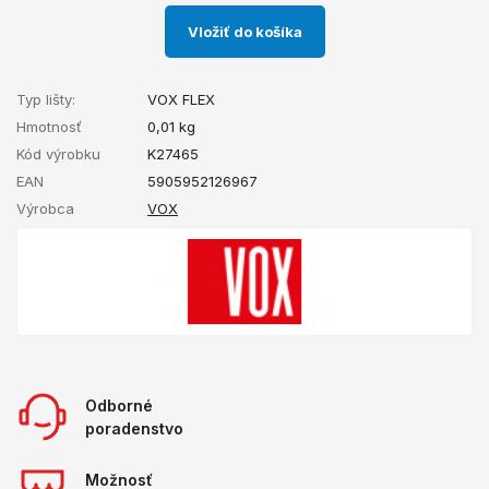
Vložiť do košíka
Typ lišty:
VOX FLEX
Hmotnosť
0,01
kg
Kód výrobku
K27465
EAN
5905952126967
Výrobca
VOX
Odborné
poradenstvo
Možnosť