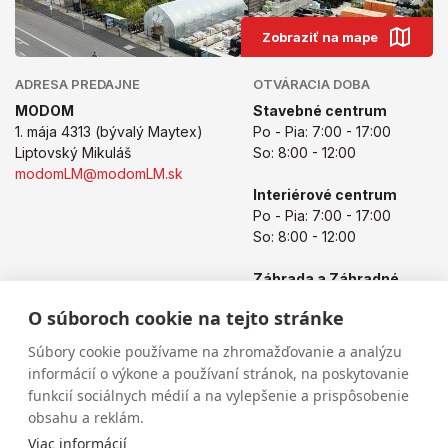
Zobraziť na mape
ADRESA PREDAJNE
OTVÁRACIA DOBA
MODOM
Stavebné centrum
1. mája 4313 (bývalý Maytex)
Po - Pia: 7:00 - 17:00
Liptovský Mikuláš
So: 8:00 - 12:00
modomLM@modomLM.sk
Interiérové centrum
Po - Pia: 7:00 - 17:00
So: 8:00 - 12:00
Záhrada a Záhradné
centrum
O súboroch cookie na tejto stránke
Po - Pia: 8:00 - 17:00
So: 8:00 - 12:00
Súbory cookie používame na zhromažďovanie a analýzu
informácií o výkone a používaní stránok, na poskytovanie
funkcií sociálnych médií a na vylepšenie a prispôsobenie
obsahu a reklám.
Viac informácií