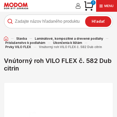
0
MENU
Hľadať
Stavba
Laminátové, kompozitné a drevené podlahy
Príslušenstvo k podlahám
Ukončenia k lištám
Prvky VILO FLEX
Vnútorný roh VILO FLEX č. 582 Dub citrin
Vnútorný roh VILO FLEX č. 582 Dub
citrin