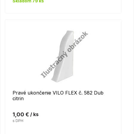
Skladom 79 ks
Pravé ukončenie VILO FLEX č. 582 Dub
citrin
1,00 €
/ ks
s DPH