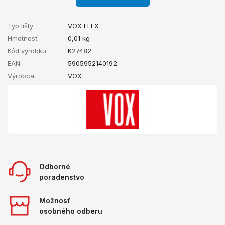
Typ lišty:
VOX FLEX
Hmotnosť
0,01
kg
Kód výrobku
K27482
EAN
5905952140192
Výrobca
VOX
Odborné
poradenstvo
Možnosť
osobného odberu