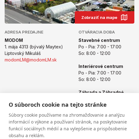
Zobraziť na mape
ADRESA PREDAJNE
OTVÁRACIA DOBA
MODOM
Stavebné centrum
1. mája 4313 (bývalý Maytex)
Po - Pia: 7:00 - 17:00
Liptovský Mikuláš
So: 8:00 - 12:00
modomLM@modomLM.sk
Interiérové centrum
Po - Pia: 7:00 - 17:00
So: 8:00 - 12:00
Záhrada a Záhradné
centrum
O súboroch cookie na tejto stránke
Po - Pia: 8:00 - 17:00
So: 8:00 - 12:00
Súbory cookie používame na zhromažďovanie a analýzu
informácií o výkone a používaní stránok, na poskytovanie
funkcií sociálnych médií a na vylepšenie a prispôsobenie
obsahu a reklám.