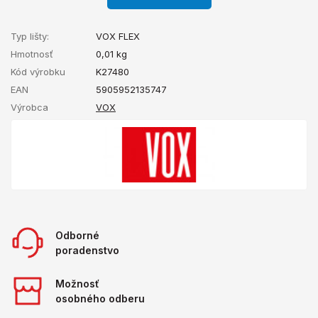
Typ lišty:
VOX FLEX
Hmotnosť
0,01
kg
Kód výrobku
K27480
EAN
5905952135747
Výrobca
VOX
Odborné
poradenstvo
Možnosť
osobného odberu