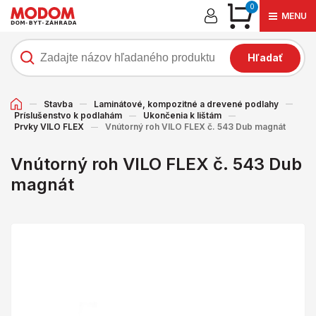
0
MENU
Hľadať
Stavba
Laminátové, kompozitné a drevené podlahy
Príslušenstvo k podlahám
Ukončenia k lištám
Prvky VILO FLEX
Vnútorný roh VILO FLEX č. 543 Dub magnát
Vnútorný roh VILO FLEX č. 543 Dub
magnát