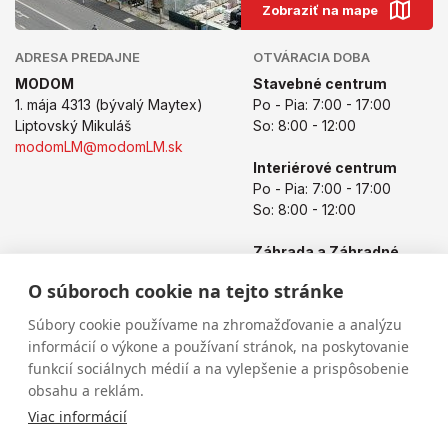
Zobraziť na mape
ADRESA PREDAJNE
OTVÁRACIA DOBA
MODOM
Stavebné centrum
1. mája 4313 (bývalý Maytex)
Po - Pia: 7:00 - 17:00
Liptovský Mikuláš
So: 8:00 - 12:00
modomLM@modomLM.sk
Interiérové centrum
Po - Pia: 7:00 - 17:00
So: 8:00 - 12:00
Záhrada a Záhradné
centrum
O súboroch cookie na tejto stránke
Po - Pia: 8:00 - 17:00
So: 8:00 - 12:00
Súbory cookie používame na zhromažďovanie a analýzu
informácií o výkone a používaní stránok, na poskytovanie
funkcií sociálnych médií a na vylepšenie a prispôsobenie
obsahu a reklám.
Viac informácií