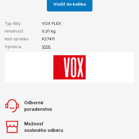
Vložiť do košíka
Typ lišty:
VOX FLEX
Hmotnosť
0,01
kg
Kód výrobku
K27411
Výrobca
VOX
Odborné
poradenstvo
Možnosť
osobného odberu