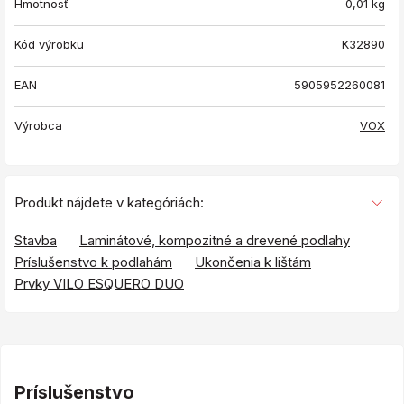
Hmotnosť
0,01
kg
Kód výrobku
K32890
EAN
5905952260081
Výrobca
VOX
Produkt nájdete v kategóriách:
Stavba
Laminátové, kompozitné a drevené podlahy
Príslušenstvo k podlahám
Ukončenia k lištám
Prvky VILO ESQUERO DUO
Príslušenstvo