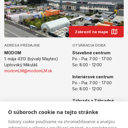
Zobraziť na mape
ADRESA PREDAJNE
OTVÁRACIA DOBA
MODOM
Stavebné centrum
1. mája 4313 (bývalý Maytex)
Po - Pia: 7:00 - 17:00
Liptovský Mikuláš
So: 8:00 - 12:00
modomLM@modomLM.sk
Interiérové centrum
Po - Pia: 7:00 - 17:00
So: 8:00 - 12:00
Záhrada a Záhradné
centrum
O súboroch cookie na tejto stránke
Po - Pia: 8:00 - 17:00
So: 8:00 - 12:00
Súbory cookie používame na zhromažďovanie a analýzu
informácií o výkone a používaní stránok, na poskytovanie