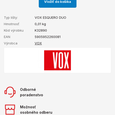
Vložiť do košíka
Typ lišty:
VOX ESQUERO DUO
Hmotnosť
0,01
kg
Kód výrobku
K32890
EAN
5905952260081
Výrobca
VOX
Odborné
poradenstvo
Možnosť
osobného odberu