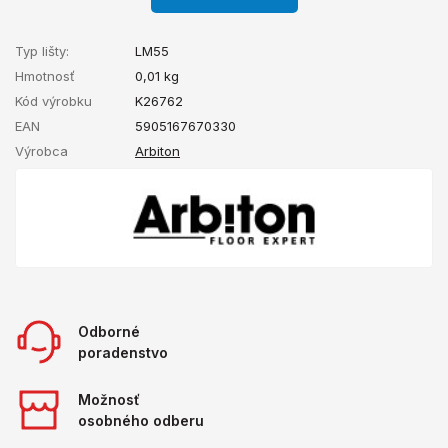
Typ lišty:
LM55
Hmotnosť
0,01
kg
Kód výrobku
K26762
EAN
5905167670330
Výrobca
Arbiton
Odborné
poradenstvo
Možnosť
osobného odberu