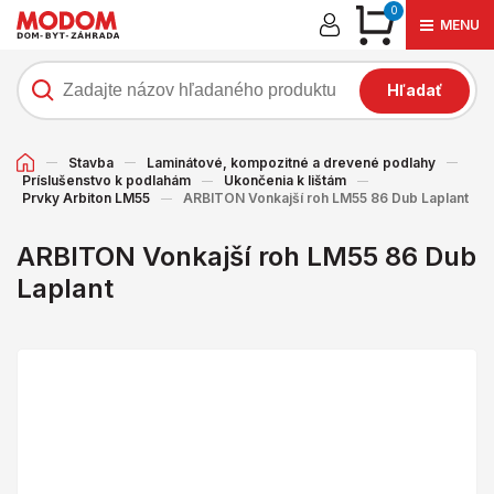
0
MENU
Hľadať
Stavba
Laminátové, kompozitné a drevené podlahy
Príslušenstvo k podlahám
Ukončenia k lištám
Prvky Arbiton LM55
ARBITON Vonkajší roh LM55 86 Dub Laplant
ARBITON Vonkajší roh LM55 86 Dub
Laplant