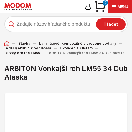
0
MENU
Hľadať
Stavba
Laminátové, kompozitné a drevené podlahy
Príslušenstvo k podlahám
Ukončenia k lištám
Prvky Arbiton LM55
ARBITON Vonkajší roh LM55 34 Dub Alaska
ARBITON Vonkajší roh LM55 34 Dub
Alaska