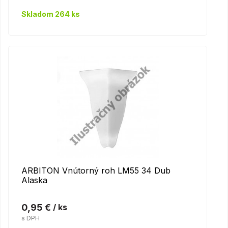
Skladom 264 ks
ARBITON Vnútorný roh LM55 34 Dub
Alaska
0,95 €
/ ks
s DPH