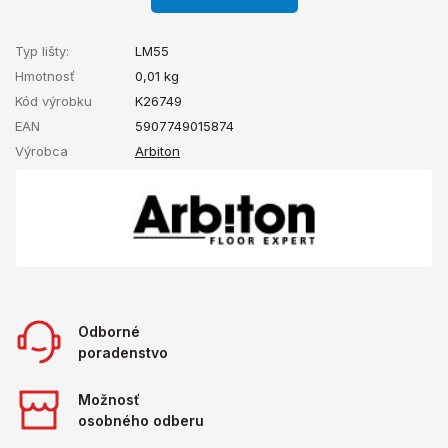
Typ lišty:
LM55
Hmotnosť
0,01
kg
Kód výrobku
K26749
EAN
5907749015874
Výrobca
Arbiton
Odborné
poradenstvo
Možnosť
osobného odberu