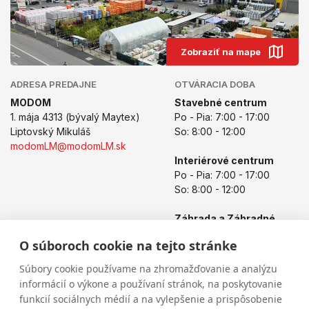
Zobraziť na mape
ADRESA PREDAJNE
OTVÁRACIA DOBA
MODOM
Stavebné centrum
1. mája 4313 (bývalý Maytex)
Po - Pia: 7:00 - 17:00
Liptovský Mikuláš
So: 8:00 - 12:00
modomLM@modomLM.sk
Interiérové centrum
Po - Pia: 7:00 - 17:00
So: 8:00 - 12:00
Záhrada a Záhradné
centrum
O súboroch cookie na tejto stránke
Po - Pia: 8:00 - 17:00
So: 8:00 - 12:00
Súbory cookie používame na zhromažďovanie a analýzu
informácií o výkone a používaní stránok, na poskytovanie
funkcií sociálnych médií a na vylepšenie a prispôsobenie