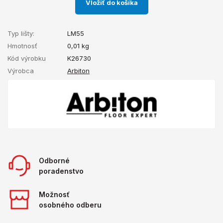
Vložiť do košíka
Typ lišty:
LM55
Hmotnosť
0,01
kg
Kód výrobku
K26730
Výrobca
Arbiton
Odborné
poradenstvo
Možnosť
osobného odberu