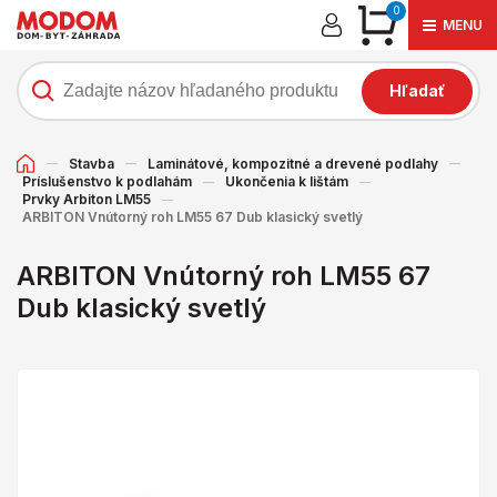
0
MENU
Hľadať
Stavba
Laminátové, kompozitné a drevené podlahy
Príslušenstvo k podlahám
Ukončenia k lištám
Prvky Arbiton LM55
ARBITON Vnútorný roh LM55 67 Dub klasický svetlý
ARBITON Vnútorný roh LM55 67
Dub klasický svetlý