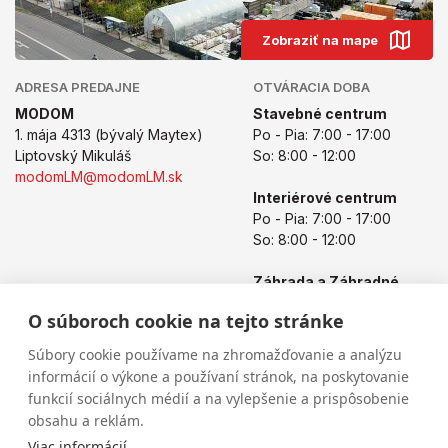
Zobraziť na mape
ADRESA PREDAJNE
OTVÁRACIA DOBA
MODOM
Stavebné centrum
1. mája 4313 (bývalý Maytex)
Po - Pia: 7:00 - 17:00
Liptovský Mikuláš
So: 8:00 - 12:00
modomLM@modomLM.sk
Interiérové centrum
Po - Pia: 7:00 - 17:00
So: 8:00 - 12:00
Záhrada a Záhradné
centrum
O súboroch cookie na tejto stránke
Po - Pia: 8:00 - 17:00
So: 8:00 - 12:00
Súbory cookie používame na zhromažďovanie a analýzu
informácií o výkone a používaní stránok, na poskytovanie
funkcií sociálnych médií a na vylepšenie a prispôsobenie
obsahu a reklám.
Viac informácií