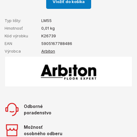
Vložiť do košíka
Typ lišty:
LM55
Hmotnosť
0,01
kg
Kód výrobku
K26739
EAN
5905167788486
Výrobca
Arbiton
Odborné
poradenstvo
Možnosť
osobného odberu