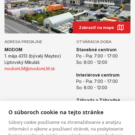
Zobraziť na mape
ADRESA PREDAJNE
OTVÁRACIA DOBA
MODOM
Stavebné centrum
1. mája 4313 (bývalý Maytex)
Po - Pia: 7:00 - 17:00
Liptovský Mikuláš
So: 8:00 - 12:00
modomLM@modomLM.sk
Interiérové centrum
Po - Pia: 7:00 - 17:00
So: 8:00 - 12:00
Záhrada a Záhradné
centrum
O súboroch cookie na tejto stránke
Po - Pia: 8:00 - 17:00
So: 8:00 - 12:00
Súbory cookie používame na zhromažďovanie a analýzu
informácií o výkone a používaní stránok, na poskytovanie