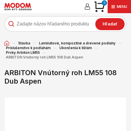
0
MENU
Hľadať
Stavba
Laminátové, kompozitné a drevené podlahy
Príslušenstvo k podlahám
Ukončenia k lištám
Prvky Arbiton LM55
ARBITON Vnútorný roh LM55 108 Dub Aspen
ARBITON Vnútorný roh LM55 108
Dub Aspen