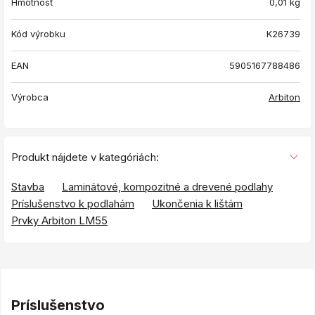
Hmotnosť
0,01
kg
Kód výrobku
K26739
EAN
5905167788486
Výrobca
Arbiton
Produkt nájdete v kategóriách:
Stavba
Laminátové, kompozitné a drevené podlahy
Príslušenstvo k podlahám
Ukončenia k lištám
Prvky Arbiton LM55
Príslušenstvo