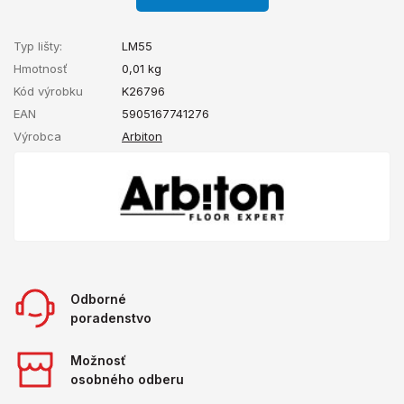
Typ lišty:
LM55
Hmotnosť
0,01
kg
Kód výrobku
K26796
EAN
5905167741276
Výrobca
Arbiton
Odborné
poradenstvo
Možnosť
osobného odberu