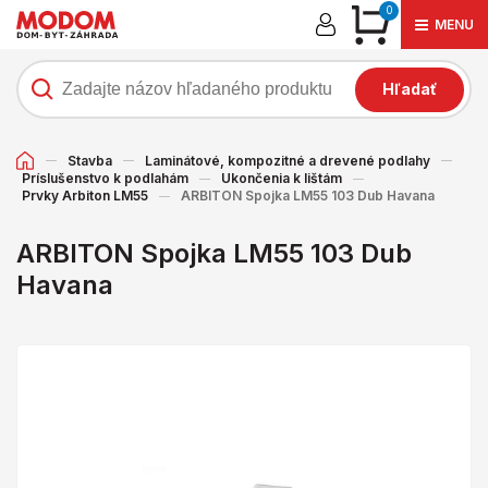
0
MENU
Hľadať
Stavba
Laminátové, kompozitné a drevené podlahy
Príslušenstvo k podlahám
Ukončenia k lištám
Prvky Arbiton LM55
ARBITON Spojka LM55 103 Dub Havana
ARBITON Spojka LM55 103 Dub
Havana