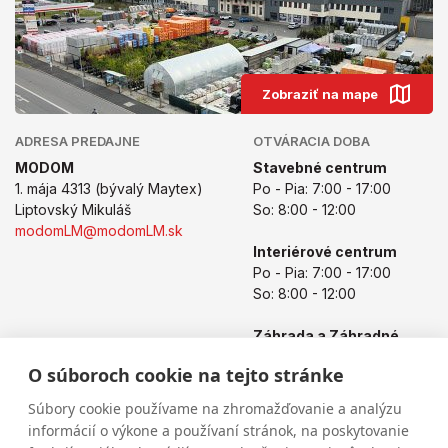
Zobraziť na mape
ADRESA PREDAJNE
OTVÁRACIA DOBA
MODOM
Stavebné centrum
1. mája 4313 (bývalý Maytex)
Po - Pia: 7:00 - 17:00
Liptovský Mikuláš
So: 8:00 - 12:00
modomLM@modomLM.sk
Interiérové centrum
Po - Pia: 7:00 - 17:00
So: 8:00 - 12:00
Záhrada a Záhradné
centrum
O súboroch cookie na tejto stránke
Po - Pia: 8:00 - 17:00
So: 8:00 - 12:00
Súbory cookie používame na zhromažďovanie a analýzu
informácií o výkone a používaní stránok, na poskytovanie