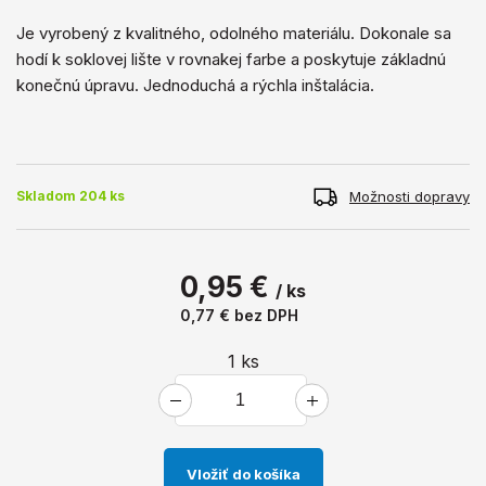
Je vyrobený z kvalitného, ​​odolného materiálu. Dokonale sa
hodí k soklovej lište v rovnakej farbe a poskytuje základnú
konečnú úpravu. Jednoduchá a rýchla inštalácia.
Možnosti dopravy
Skladom 204 ks
0,95 €
/ ks
0,77 €
bez DPH
1
ks
Vložiť do košíka