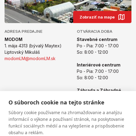
Zobraziť na mape
ADRESA PREDAJNE
OTVÁRACIA DOBA
MODOM
Stavebné centrum
1. mája 4313 (bývalý Maytex)
Po - Pia: 7:00 - 17:00
Liptovský Mikuláš
So: 8:00 - 12:00
modomLM@modomLM.sk
Interiérové centrum
Po - Pia: 7:00 - 17:00
So: 8:00 - 12:00
Záhrada a Záhradné
centrum
O súboroch cookie na tejto stránke
Po - Pia: 8:00 - 17:00
So: 8:00 - 12:00
Súbory cookie používame na zhromažďovanie a analýzu
informácií o výkone a používaní stránok, na poskytovanie
funkcií sociálnych médií a na vylepšenie a prispôsobenie
obsahu a reklám.