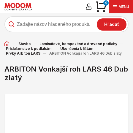
0
MENU
Hľadať
Stavba
Laminátové, kompozitné a drevené podlahy
Príslušenstvo k podlahám
Ukončenia k lištám
Prvky Arbiton LARS
ARBITON Vonkajší roh LARS 46 Dub zlatý
ARBITON Vonkajší roh LARS 46 Dub
zlatý