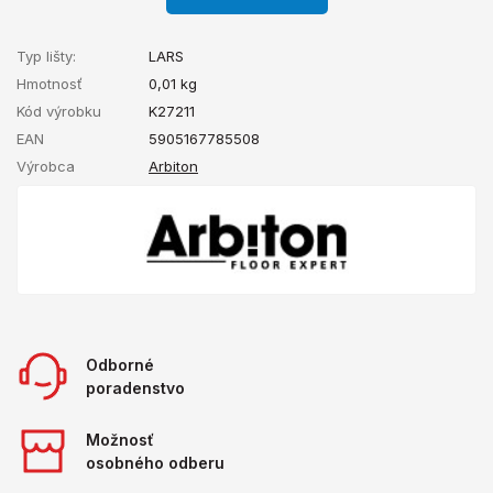
Typ lišty:
LARS
Hmotnosť
0,01
kg
Kód výrobku
K27211
EAN
5905167785508
Výrobca
Arbiton
Odborné
poradenstvo
Možnosť
osobného odberu