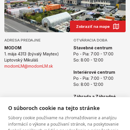
Zobraziť na mape
ADRESA PREDAJNE
OTVÁRACIA DOBA
MODOM
Stavebné centrum
1. mája 4313 (bývalý Maytex)
Po - Pia: 7:00 - 17:00
Liptovský Mikuláš
So: 8:00 - 12:00
modomLM@modomLM.sk
Interiérové centrum
Po - Pia: 7:00 - 17:00
So: 8:00 - 12:00
Záhrada a Záhradné
centrum
O súboroch cookie na tejto stránke
Po - Pia: 8:00 - 17:00
So: 8:00 - 12:00
Súbory cookie používame na zhromažďovanie a analýzu
informácií o výkone a používaní stránok, na poskytovanie