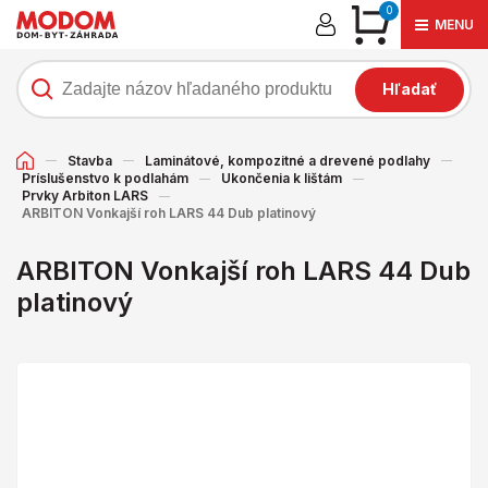
0
MENU
Hľadať
Stavba
Laminátové, kompozitné a drevené podlahy
Príslušenstvo k podlahám
Ukončenia k lištám
Prvky Arbiton LARS
ARBITON Vonkajší roh LARS 44 Dub platinový
ARBITON Vonkajší roh LARS 44 Dub
platinový