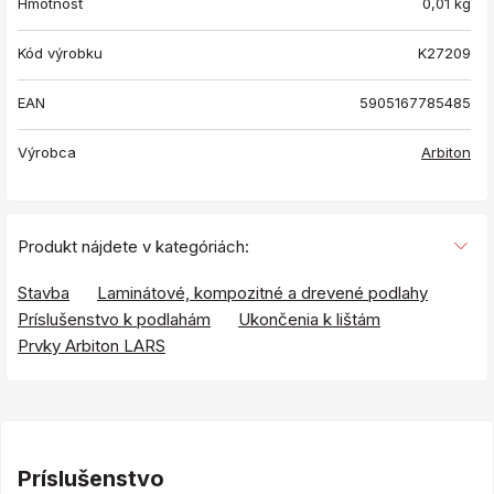
Hmotnosť
0,01
kg
Kód výrobku
K27209
EAN
5905167785485
Výrobca
Arbiton
Produkt nájdete v kategóriách:
Stavba
Laminátové, kompozitné a drevené podlahy
Príslušenstvo k podlahám
Ukončenia k lištám
Prvky Arbiton LARS
Príslušenstvo