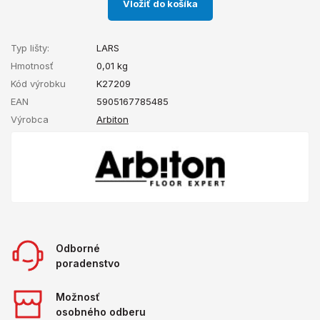
Vložiť do košíka
Typ lišty:
LARS
Hmotnosť
0,01
kg
Kód výrobku
K27209
EAN
5905167785485
Výrobca
Arbiton
Odborné
poradenstvo
Možnosť
osobného odberu