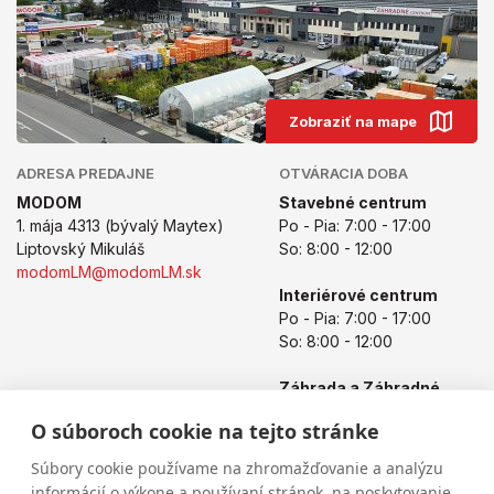
Zobraziť na mape
ADRESA PREDAJNE
OTVÁRACIA DOBA
MODOM
Stavebné centrum
1. mája 4313 (bývalý Maytex)
Po - Pia: 7:00 - 17:00
Liptovský Mikuláš
So: 8:00 - 12:00
modomLM@modomLM.sk
Interiérové centrum
Po - Pia: 7:00 - 17:00
So: 8:00 - 12:00
Záhrada a Záhradné
centrum
O súboroch cookie na tejto stránke
Po - Pia: 8:00 - 17:00
So: 8:00 - 12:00
Súbory cookie používame na zhromažďovanie a analýzu
informácií o výkone a používaní stránok, na poskytovanie