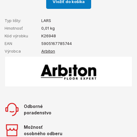
Vložiť do košíka
Typ lišty:
LARS
Hmotnosť
0,01
kg
Kód výrobku
K26948
EAN
5905167785744
Výrobca
Arbiton
Odborné
poradenstvo
Možnosť
osobného odberu