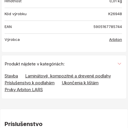
Hmotnosť
0,01
kg
Kód výrobku
K26948
EAN
5905167785744
Výrobca
Arbiton
Produkt nájdete v kategóriách:
Stavba
Laminátové, kompozitné a drevené podlahy
Príslušenstvo k podlahám
Ukončenia k lištám
Prvky Arbiton LARS
Príslušenstvo